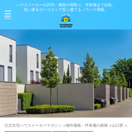
ハウスメーカーの評判・価格や間取り、坪単価まで比較。
良い家をローコストで安く建てるノウハウ満載。
注⽂住宅ハウスメーカーマガジン
>
物件価格・坪単価の推移
>
山口県
>
周