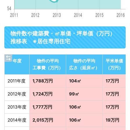
物件数や建築費・㎡単価・坪単価（万円）
推移表 ※居住専用住宅
年度
物件の平均
物件の平均
平米単価
工事費（万円）
広さ（延床㎡）
（万円）
2011年度
1,788万円
104㎡
17万円
2012年度
1,724万円
99㎡
17万円
2013年度
1,777万円
106㎡
17万円
2014年度
2,015万円
106㎡
19万円