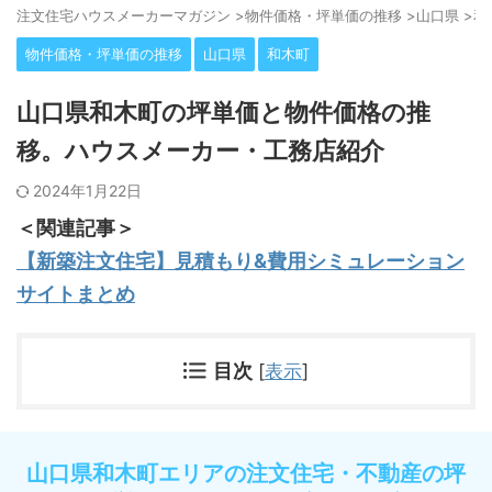
注⽂住宅ハウスメーカーマガジン
>
物件価格・坪単価の推移
>
山口県
>
和
物件価格・坪単価の推移
山口県
和木町
山口県和木町の坪単価と物件価格の推
移。ハウスメーカー・工務店紹介
2024年1月22日
＜関連記事＞
【新築注文住宅】見積もり&費用シミュレーション
サイトまとめ
目次
[
表示
]
山口県和木町エリアの注文住宅・不動産の坪