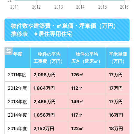
物件数や建築費・㎡単価・坪単価（万円）
推移表 ※居住専用住宅
年度
物件の平均
物件の平均
平米単価
工事費（万円）
広さ（延床㎡）
（万円）
2011年度
2,098万円
126㎡
17万円
2012年度
1,864万円
112㎡
17万円
2013年度
2,465万円
149㎡
17万円
2014年度
1,856万円
117㎡
16万円
2015年度
2,152万円
122㎡
18万円