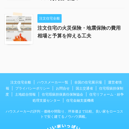
注文住宅全般
注文住宅の火災保険・地震保険の費用
相場と予算を抑える工夫
注文住宅全般
ハウスメーカー一覧
全国の住宅展示場
運営者情
報
プライバシーポリシー
お問合せ
国土交通省
住宅瑕疵担保制
度
土地総合情報
住宅瑕疵担保責任保険協会
住宅リフォーム・紛争
処理支援センター
住宅金融支援機構
ハウスメーカーの評判・価格や間取り、坪単価まで比較。良い家をローコス
トで安く建てるノウハウ満載。