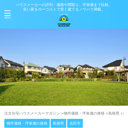
ハウスメーカーの評判・価格や間取り、坪単価まで比較。
良い家をローコストで安く建てるノウハウ満載。
注⽂住宅ハウスメーカーマガジン
>
物件価格・坪単価の推移
>
島根県
>
浜
物件価格・坪単価の推移
島根県
浜田市