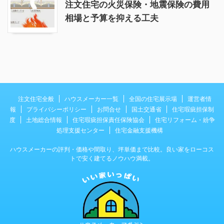
注文住宅の火災保険・地震保険の費用
相場と予算を抑える工夫
注文住宅全般
ハウスメーカー一覧
全国の住宅展示場
運営者情
報
プライバシーポリシー
お問合せ
国土交通省
住宅瑕疵担保制
度
土地総合情報
住宅瑕疵担保責任保険協会
住宅リフォーム・紛争
処理支援センター
住宅金融支援機構
ハウスメーカーの評判・価格や間取り、坪単価まで比較。良い家をローコス
トで安く建てるノウハウ満載。