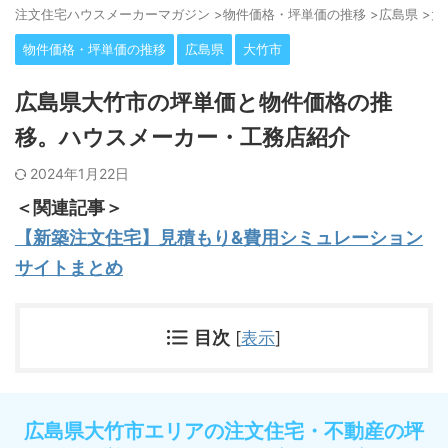
注⽂住宅ハウスメーカーマガジン
>
物件価格・坪単価の推移
>
広島県
>
大
物件価格・坪単価の推移
広島県
大竹市
広島県大竹市の坪単価と物件価格の推
移。ハウスメーカー・工務店紹介
2024年1月22日
＜関連記事＞
【新築注文住宅】見積もり&費用シミュレーション
サイトまとめ
目次
[
表示
]
広島県大竹市エリアの注文住宅・不動産の坪