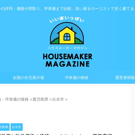
ーの評判・価格や間取り、坪単価まで比較。良い家をローコストで安く建てる
全国の住宅展示場
坪単価の推移
運営者情報
格・坪単価の推移
>
鹿児島県
>
出水市
>
児島県
出水市