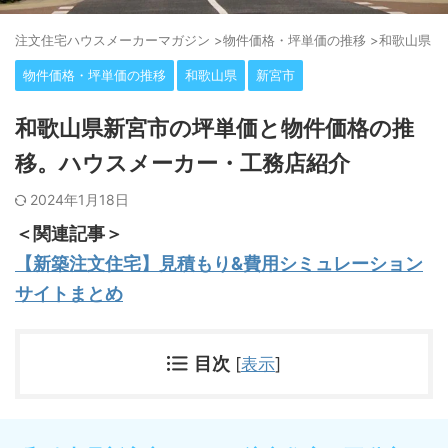
注⽂住宅ハウスメーカーマガジン
>
物件価格・坪単価の推移
>
和歌山県
>
物件価格・坪単価の推移
和歌山県
新宮市
和歌山県新宮市の坪単価と物件価格の推
移。ハウスメーカー・工務店紹介
2024年1月18日
＜関連記事＞
【新築注文住宅】見積もり&費用シミュレーション
サイトまとめ
目次
[
表示
]