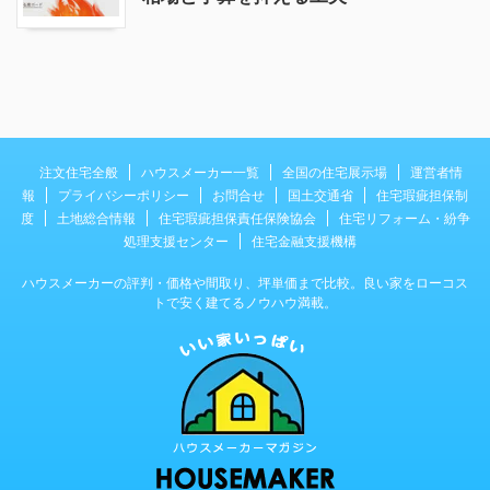
注文住宅全般
ハウスメーカー一覧
全国の住宅展示場
運営者情
報
プライバシーポリシー
お問合せ
国土交通省
住宅瑕疵担保制
度
土地総合情報
住宅瑕疵担保責任保険協会
住宅リフォーム・紛争
処理支援センター
住宅金融支援機構
ハウスメーカーの評判・価格や間取り、坪単価まで比較。良い家をローコス
トで安く建てるノウハウ満載。