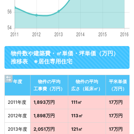
物件数や建築費・㎡単価・坪単価（万円）
推移表 ※居住専用住宅
年度
物件の平均
物件の平均
平米単価
工事費（万円）
広さ（延床㎡）
（万円）
2011年度
1,893万円
111㎡
17万円
2012年度
1,898万円
113㎡
17万円
2013年度
2,051万円
121㎡
17万円