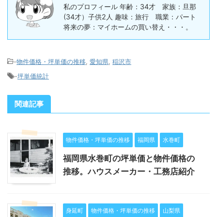
私のプロフィール 年齢：34才 家族：旦那
(34才）子供2人 趣味：旅行 職業：パート
将来の夢：マイホームの買い替え・・・。
-
物件価格・坪単価の推移
,
愛知県
,
稲沢市
-
坪単価統計
関連記事
物件価格・坪単価の推移
福岡県
水巻町
福岡県水巻町の坪単価と物件価格の
推移。ハウスメーカー・工務店紹介
身延町
物件価格・坪単価の推移
山梨県