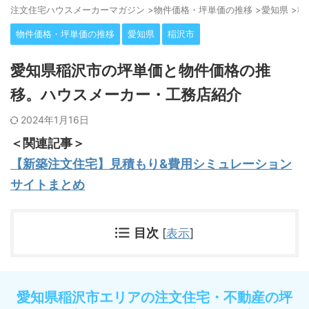
注⽂住宅ハウスメーカーマガジン
>
物件価格・坪単価の推移
>
愛知県
>
稲
物件価格・坪単価の推移
愛知県
稲沢市
愛知県稲沢市の坪単価と物件価格の推
移。ハウスメーカー・工務店紹介
2024年1月16日
＜関連記事＞
【新築注文住宅】見積もり&費用シミュレーション
サイトまとめ
目次
[
表示
]
愛知県稲沢市エリアの注文住宅・不動産の坪