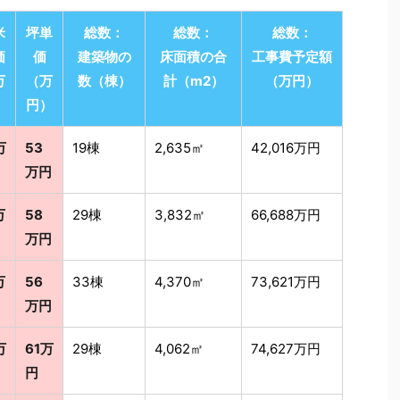
米
坪単
総数：
総数：
総数：
価
価
建築物の
床面積の合
工事費予定額
万
（万
数（棟）
計（m2）
（万円）
）
円）
万
53
19棟
2,635㎡
42,016万円
万円
万
58
29棟
3,832㎡
66,688万円
万円
万
56
33棟
4,370㎡
73,621万円
万円
万
61万
29棟
4,062㎡
74,627万円
円