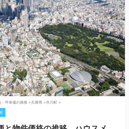
格・坪単価の推移
>
兵庫県
>
市川町
>
町
価と物件価格の推移。ハウスメ