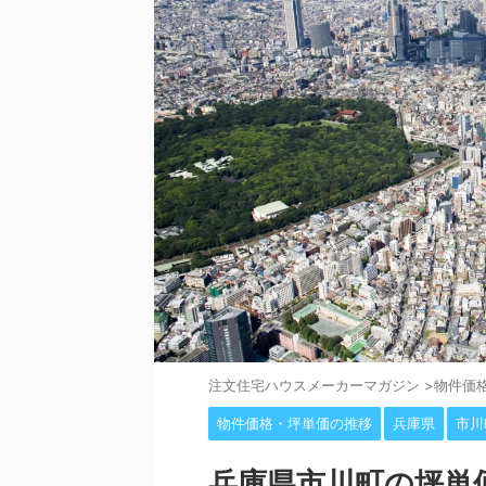
注⽂住宅ハウスメーカーマガジン
>
物件価
物件価格・坪単価の推移
兵庫県
市川
兵庫県市川町の坪単