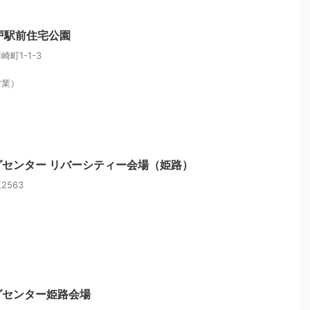
戸駅前住宅公園
町1-1-3
営業）
センター リバーシティー会場（姫路）
563
グセンター姫路会場