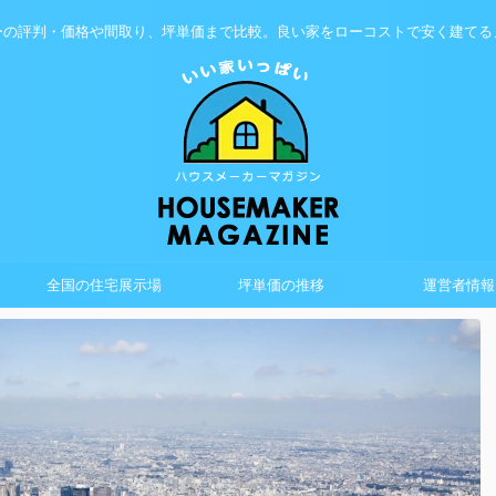
ーの評判・価格や間取り、坪単価まで比較。良い家をローコストで安く建てる
全国の住宅展示場
坪単価の推移
運営者情報