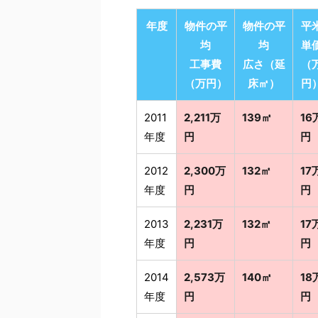
年度
物件の平
物件の平
平
均
均
単
工事費
広さ（延
（
（万円）
床㎡）
円
2011
2,211万
139㎡
16
年度
円
円
2012
2,300万
132㎡
17
年度
円
円
2013
2,231万
132㎡
17
年度
円
円
2014
2,573万
140㎡
18
年度
円
円