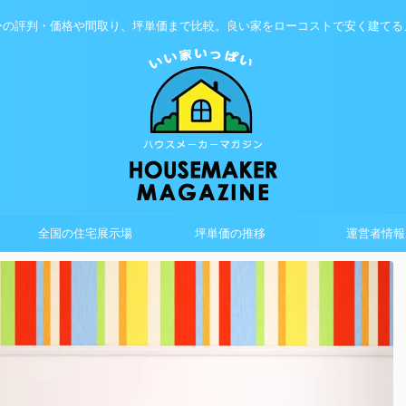
ーの評判・価格や間取り、坪単価まで比較。良い家をローコストで安く建てる
全国の住宅展示場
坪単価の推移
運営者情報