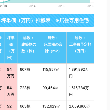
・坪単価（万円）推移表 ※居住専用住宅
米
坪単
総数：
総数：
総数：
価
価
建築物の
床面積の合
工事費予定額
万
（万
数（棟）
計（m2）
（万円）
）
円）
万
54
607棟
115,957㎡
1,891,892万
万円
円
万
54
723棟
99,454㎡
1,616,784万
万円
円
万
52
663棟
132,629㎡
2,089,860万