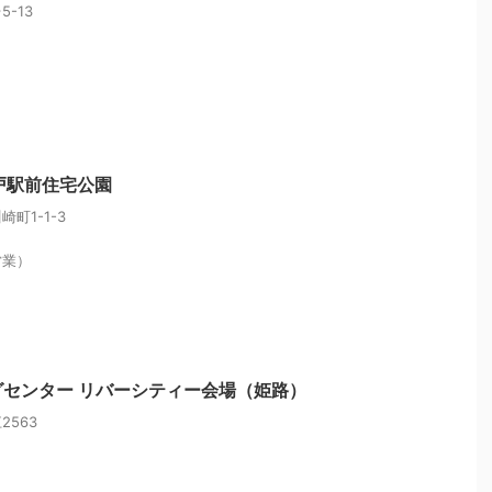
-13
戸駅前住宅公園
町1-1-3
営業）
センター リバーシティー会場（姫路）
563