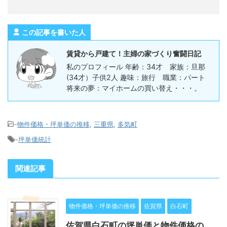
この記事を書いた人
賃貸から戸建て！主婦の家づくり奮闘日記
私のプロフィール 年齢：34才 家族：旦那
(34才）子供2人 趣味：旅行 職業：パート
将来の夢：マイホームの買い替え・・・。
-
物件価格・坪単価の推移
,
三重県
,
多気町
-
坪単価統計
関連記事
物件価格・坪単価の推移
佐賀県
白石町
佐賀県白石町の坪単価と物件価格の