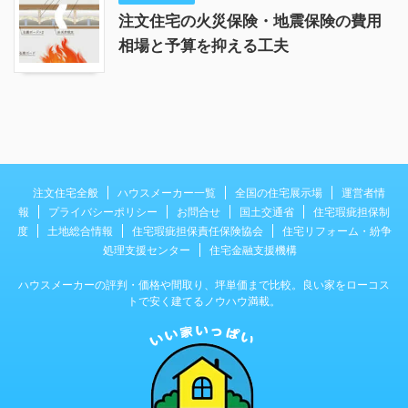
注文住宅の火災保険・地震保険の費用
相場と予算を抑える工夫
注文住宅全般
ハウスメーカー一覧
全国の住宅展示場
運営者情
報
プライバシーポリシー
お問合せ
国土交通省
住宅瑕疵担保制
度
土地総合情報
住宅瑕疵担保責任保険協会
住宅リフォーム・紛争
処理支援センター
住宅金融支援機構
ハウスメーカーの評判・価格や間取り、坪単価まで比較。良い家をローコス
トで安く建てるノウハウ満載。