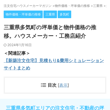
注⽂住宅ハウスメーカーマガジン
>
物件価格・坪単価の推移
>
三重県
>
多
物件価格・坪単価の推移
三重県
多気町
三重県多気町の坪単価と物件価格の推
移。ハウスメーカー・工務店紹介
2024年1月16日
＜関連記事＞
【新築注文住宅】見積もり&費用シミュレーション
サイトまとめ
目次
[
表示
]
三重県多気町エリアの注文住宅・不動産の坪