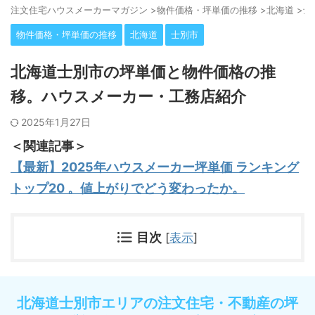
注⽂住宅ハウスメーカーマガジン
>
物件価格・坪単価の推移
>
北海道
>
士
物件価格・坪単価の推移
北海道
士別市
北海道士別市の坪単価と物件価格の推
移。ハウスメーカー・工務店紹介
2025年1月27日
＜関連記事＞
【最新】2025年ハウスメーカー坪単価 ランキング
トップ20 。値上がりでどう変わったか。
目次
[
表示
]
北海道士別市エリアの注文住宅・不動産の坪