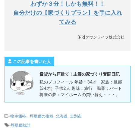
わずか３分！しかも無料！！
自分だけの【家づくりプラン】を手に入れ
てみる
[PR]タウンライフ株式会社
この記事を書いた人
賃貸から戸建て！主婦の家づくり奮闘日記
私のプロフィール 年齢：34才 家族：旦那
(34才）子供2人 趣味：旅行 職業：パート
将来の夢：マイホームの買い替え・・・。
-
物件価格・坪単価の推移
,
北海道
,
士別市
-
坪単価統計