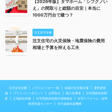
【2026年版】タマホーム「シフクノい
え」の間取りと総額の目安｜本当に
1000万円台で建つ？
注文住宅全般
注文住宅の火災保険・地震保険の費用
相場と予算を抑える工夫
注文住宅全般
ハウスメーカー一覧
全国の住宅展示場
運営者情
報
プライバシーポリシー
お問合せ
国土交通省
住宅瑕疵担保制
度
土地総合情報
住宅瑕疵担保責任保険協会
住宅リフォーム・紛争
処理支援センター
住宅金融支援機構