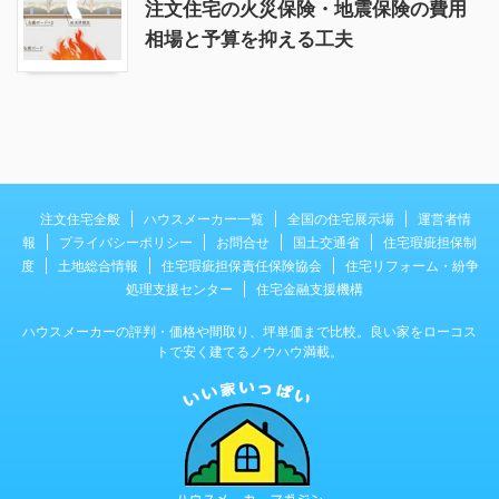
注文住宅の火災保険・地震保険の費用
相場と予算を抑える工夫
注文住宅全般
ハウスメーカー一覧
全国の住宅展示場
運営者情
報
プライバシーポリシー
お問合せ
国土交通省
住宅瑕疵担保制
度
土地総合情報
住宅瑕疵担保責任保険協会
住宅リフォーム・紛争
処理支援センター
住宅金融支援機構
ハウスメーカーの評判・価格や間取り、坪単価まで比較。良い家をローコス
トで安く建てるノウハウ満載。