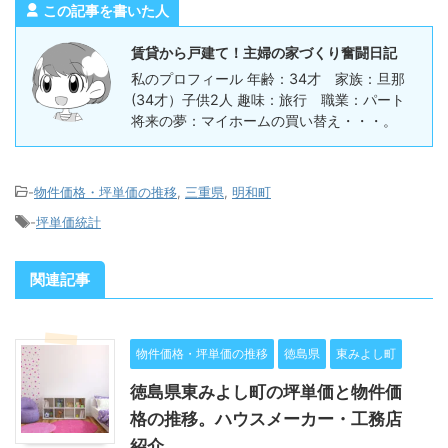
この記事を書いた人
賃貸から戸建て！主婦の家づくり奮闘日記
私のプロフィール 年齢：34才 家族：旦那
(34才）子供2人 趣味：旅行 職業：パート
将来の夢：マイホームの買い替え・・・。
-
物件価格・坪単価の推移
,
三重県
,
明和町
-
坪単価統計
関連記事
物件価格・坪単価の推移
徳島県
東みよし町
徳島県東みよし町の坪単価と物件価
格の推移。ハウスメーカー・工務店
紹介