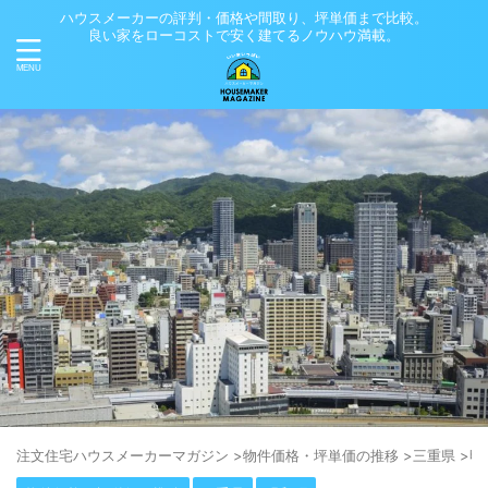
ハウスメーカーの評判・価格や間取り、坪単価まで比較。
良い家をローコストで安く建てるノウハウ満載。
注⽂住宅ハウスメーカーマガジン
>
物件価格・坪単価の推移
>
三重県
>
明