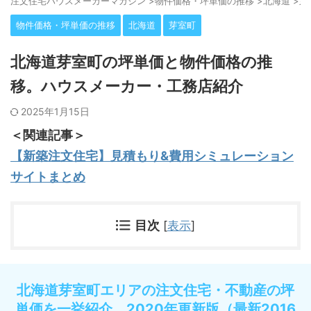
注⽂住宅ハウスメーカーマガジン
>
物件価格・坪単価の推移
>
北海道
>
芽
物件価格・坪単価の推移
北海道
芽室町
北海道芽室町の坪単価と物件価格の推
移。ハウスメーカー・工務店紹介
2025年1月15日
＜関連記事＞
【新築注文住宅】見積もり&費用シミュレーション
サイトまとめ
目次
[
表示
]
北海道芽室町エリアの注文住宅・不動産の坪
単価を一挙紹介。2020年更新版（最新2016