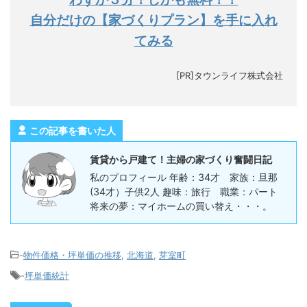
自分だけの【家づくりプラン】を手に入れ
てみる
[PR]タウンライフ株式会社
この記事を書いた人
賃貸から戸建て！主婦の家づくり奮闘日記
私のプロフィール 年齢：34才 家族：旦那
(34才）子供2人 趣味：旅行 職業：パート
将来の夢：マイホームの買い替え・・・。
-
物件価格・坪単価の推移
,
北海道
,
芽室町
-
坪単価統計