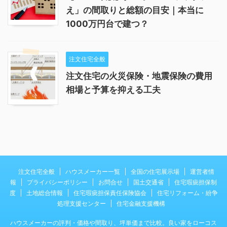
え」の間取りと総額の目安｜本当に
1000万円台で建つ？
注文住宅全般
注文住宅の火災保険・地震保険の費用
相場と予算を抑える工夫
注文住宅全般
ハウスメーカー一覧
全国の住宅展示場
運営者情
報
プライバシーポリシー
お問合せ
国土交通省
住宅瑕疵担保制
度
土地総合情報
住宅瑕疵担保責任保険協会
住宅リフォーム・紛争
処理支援センター
住宅金融支援機構
ハウスメーカーの評判・価格や間取り、坪単価まで比較。良い家をローコス