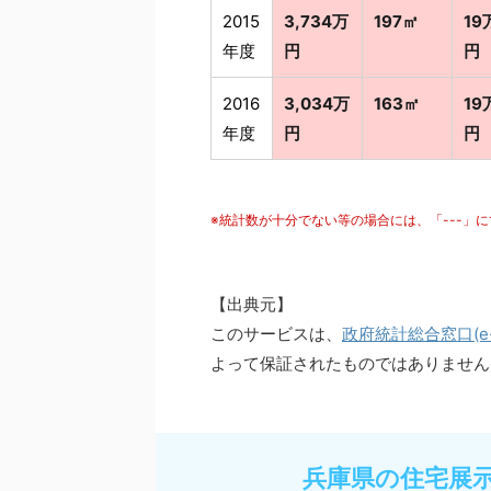
2015
3,734万
197㎡
19
年度
円
円
2016
3,034万
163㎡
19
年度
円
円
※統計数が十分でない等の場合には、「---」
【出典元】
このサービスは、
政府統計総合窓口(e-S
よって保証されたものではありません
兵庫県の住宅展