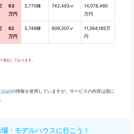
万
63
3,770棟
742,493㎡
14,078,460
万円
万円
万
62
3,746棟
609,307㎡
11,364,185万
万円
円
にて表記しております。
tat)
の情報を使用していますが、サービスの内容は国に
。
示場・モデルハウスに行こう！