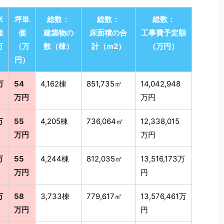
米
坪単
総数：
総数：
総数：
価
価
建築物の
床面積の合
工事費予定額
万
（万
数（棟）
計（m2）
（万円）
）
円）
万
54
4,162棟
851,735㎡
14,042,948
万円
万円
万
55
4,205棟
736,064㎡
12,338,015
万円
万円
万
55
4,244棟
812,035㎡
13,516,173万
万円
円
万
58
3,733棟
779,617㎡
13,576,461万
万円
円