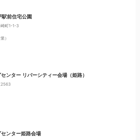
戸駅前住宅公園
町1-1-3
営業）
センター リバーシティー会場（姫路）
563
グセンター姫路会場