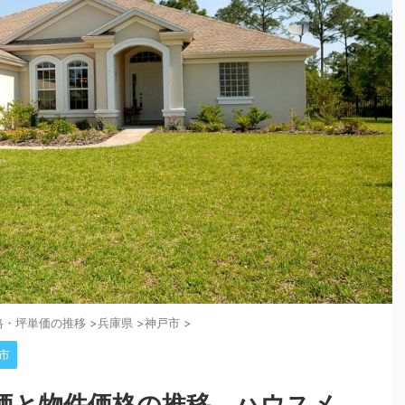
格・坪単価の推移
>
兵庫県
>
神戸市
>
市
価と物件価格の推移。ハウスメ