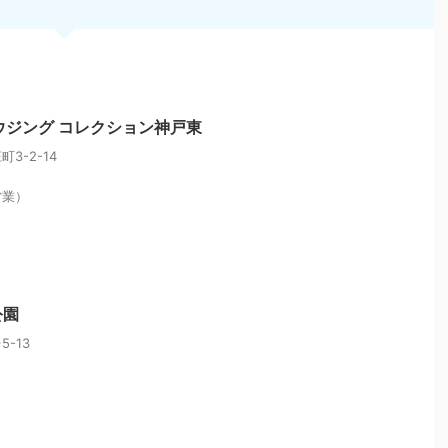
ウジング コレクション神戸東
3-2-14
営業）
公園
-13