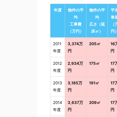
年度
物件の平
物件の平
平
均
均
単
工事費
広さ（延
（
（万円）
床㎡）
円
2011
3,374万
205㎡
16
年度
円
円
2012
2,934万
175㎡
17
年度
円
円
2013
3,185万
191㎡
17
年度
円
円
2014
3,637万
209㎡
17
年度
円
円