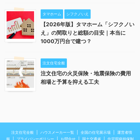
タマホーム
シフクノいえ
【2026年版】タマホーム「シフクノい
え」の間取りと総額の目安｜本当に
1000万円台で建つ？
注文住宅全般
注文住宅の火災保険・地震保険の費用
相場と予算を抑える工夫
注文住宅全般
ハウスメーカー一覧
全国の住宅展示場
運営者情
報
プライバシーポリシー
お問合せ
国土交通省
住宅瑕疵担保制