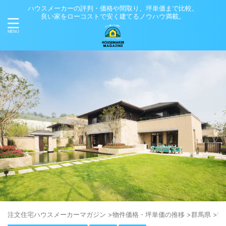
ハウスメーカーの評判・価格や間取り、坪単価まで比較。
良い家をローコストで安く建てるノウハウ満載。
注⽂住宅ハウスメーカーマガジン
>
物件価格・坪単価の推移
>
群馬県
>
吉