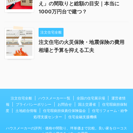
え」の間取りと総額の目安｜本当に
1000万円台で建つ？
注文住宅全般
注文住宅の火災保険・地震保険の費用
相場と予算を抑える工夫
注文住宅全般
ハウスメーカー一覧
全国の住宅展示場
運営者情
報
プライバシーポリシー
お問合せ
国土交通省
住宅瑕疵担保制
度
土地総合情報
住宅瑕疵担保責任保険協会
住宅リフォーム・紛争
処理支援センター
住宅金融支援機構
ハウスメーカーの評判・価格や間取り、坪単価まで比較。良い家をローコス