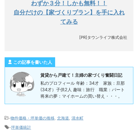
わずか３分！しかも無料！！
自分だけの【家づくりプラン】を手に入れ
てみる
[PR]タウンライフ株式会社
この記事を書いた人
賃貸から戸建て！主婦の家づくり奮闘日記
私のプロフィール 年齢：34才 家族：旦那
(34才）子供2人 趣味：旅行 職業：パート
将来の夢：マイホームの買い替え・・・。
-
物件価格・坪単価の推移
,
北海道
,
清水町
-
坪単価統計