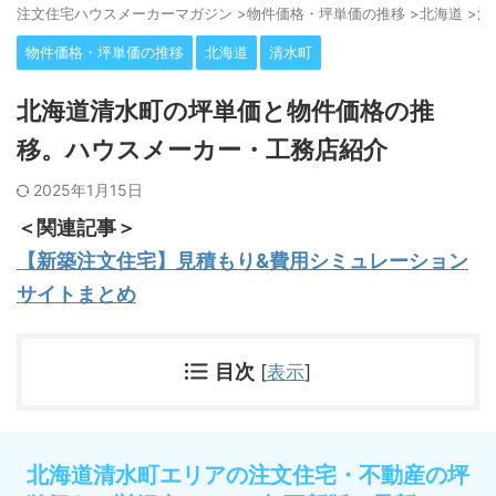
注⽂住宅ハウスメーカーマガジン
>
物件価格・坪単価の推移
>
北海道
>
清
物件価格・坪単価の推移
北海道
清水町
北海道清水町の坪単価と物件価格の推
移。ハウスメーカー・工務店紹介
2025年1月15日
＜関連記事＞
【新築注文住宅】見積もり&費用シミュレーション
サイトまとめ
目次
[
表示
]
北海道清水町エリアの注文住宅・不動産の坪