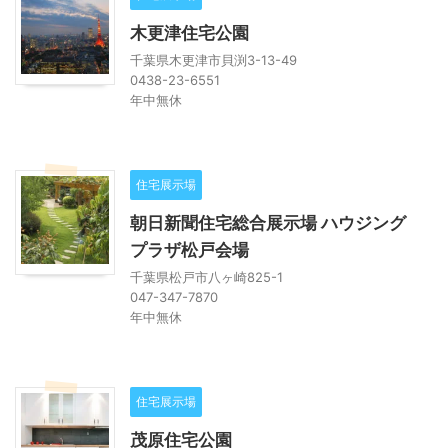
木更津住宅公園
千葉県木更津市貝渕3-13-49
0438-23-6551
年中無休
住宅展示場
朝日新聞住宅総合展示場 ハウジング
プラザ松戸会場
千葉県松戸市八ヶ崎825-1
047-347-7870
年中無休
住宅展示場
茂原住宅公園