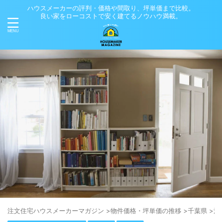
ハウスメーカーの評判・価格や間取り、坪単価まで比較。
良い家をローコストで安く建てるノウハウ満載。
注⽂住宅ハウスメーカーマガジン
>
物件価格・坪単価の推移
>
千葉県
>
浦