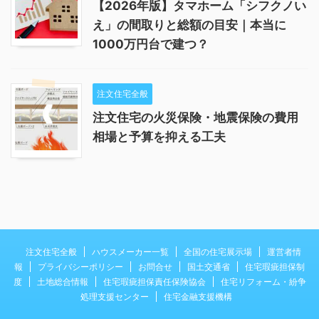
【2026年版】タマホーム「シフクノい
え」の間取りと総額の目安｜本当に
1000万円台で建つ？
注文住宅全般
注文住宅の火災保険・地震保険の費用
相場と予算を抑える工夫
注文住宅全般
ハウスメーカー一覧
全国の住宅展示場
運営者情
報
プライバシーポリシー
お問合せ
国土交通省
住宅瑕疵担保制
度
土地総合情報
住宅瑕疵担保責任保険協会
住宅リフォーム・紛争
処理支援センター
住宅金融支援機構