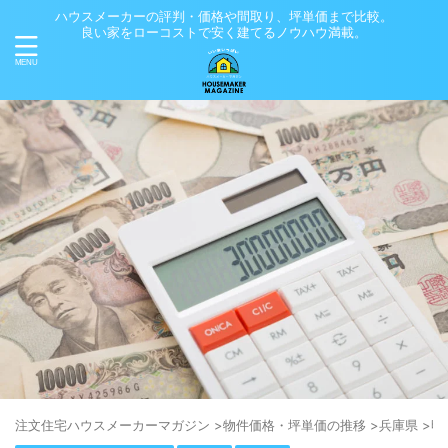
ハウスメーカーの評判・価格や間取り、坪単価まで比較。
良い家をローコストで安く建てるノウハウ満載。
注⽂住宅ハウスメーカーマガジン
>
物件価格・坪単価の推移
>
兵庫県
>
明