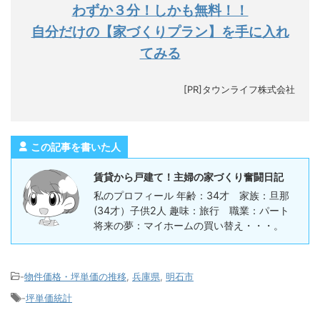
わずか３分！しかも無料！！
自分だけの【家づくりプラン】を手に入れ
てみる
[PR]タウンライフ株式会社
この記事を書いた人
賃貸から戸建て！主婦の家づくり奮闘日記
私のプロフィール 年齢：34才 家族：旦那
(34才）子供2人 趣味：旅行 職業：パート
将来の夢：マイホームの買い替え・・・。
-
物件価格・坪単価の推移
,
兵庫県
,
明石市
-
坪単価統計