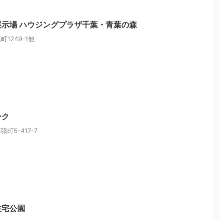
示場 ハウジングプラザ千葉・青葉の森
1249-1他
ーク
町5-417-7
住宅公園