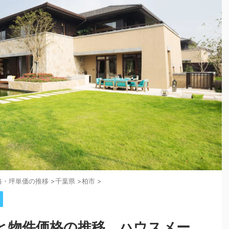
格・坪単価の推移
>
千葉県
>
柏市
>
と物件価格の推移。ハウスメー