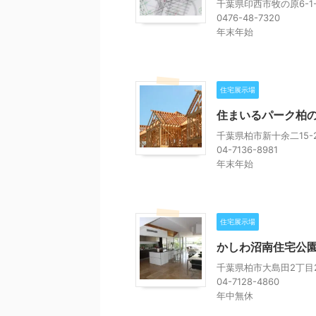
千葉県印西市牧の原6-1-
0476-48-7320
年末年始
住宅展示場
住まいるパーク柏
千葉県柏市新十余二15-
04-7136-8981
年末年始
住宅展示場
かしわ沼南住宅公
千葉県柏市大島田2丁目2
04-7128-4860
年中無休