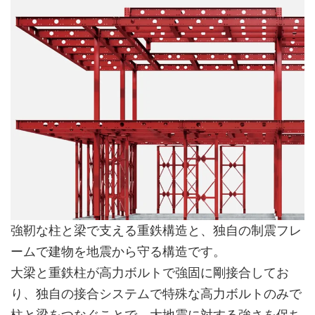
強靭な柱と梁で支える重鉄構造と、独自の制震フレ
ームで建物を地震から守る構造です。
大梁と重鉄柱が高力ボルトで強固に剛接合してお
り、独自の接合システムで特殊な高力ボルトのみで
柱と梁をつなぐことで、大地震に対する強さを保ち