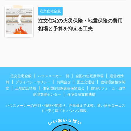
注文住宅全般
注文住宅の火災保険・地震保険の費用
相場と予算を抑える工夫
注文住宅全般
ハウスメーカー一覧
全国の住宅展示場
運営者情
報
プライバシーポリシー
お問合せ
国土交通省
住宅瑕疵担保制
度
土地総合情報
住宅瑕疵担保責任保険協会
住宅リフォーム・紛争
処理支援センター
住宅金融支援機構
ハウスメーカーの評判・価格や間取り、坪単価まで比較。良い家をローコス
トで安く建てるノウハウ満載。