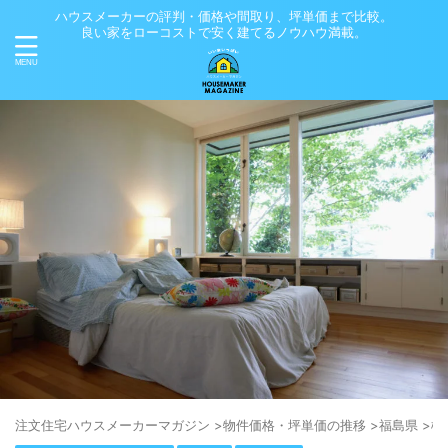
ハウスメーカーの評判・価格や間取り、坪単価まで比較。
良い家をローコストで安く建てるノウハウ満載。
注⽂住宅ハウスメーカーマガジン
>
物件価格・坪単価の推移
>
福島県
>
檜