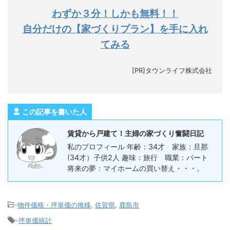
わずか３分！しかも無料！！
自分だけの【家づくりプラン】を手に入れ
てみる
[PR]タウンライフ株式会社
この記事を書いた人
賃貸から戸建て！主婦の家づくり奮闘日記
私のプロフィール 年齢：34才 家族：旦那
(34才）子供2人 趣味：旅行 職業：パート
将来の夢：マイホームの買い替え・・・。
-
物件価格・坪単価の推移
,
佐賀県
,
鹿島市
-
坪単価統計