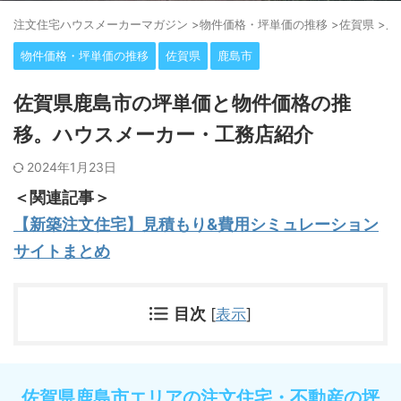
注⽂住宅ハウスメーカーマガジン
>
物件価格・坪単価の推移
>
佐賀県
>
鹿
物件価格・坪単価の推移
佐賀県
鹿島市
佐賀県鹿島市の坪単価と物件価格の推
移。ハウスメーカー・工務店紹介
2024年1月23日
＜関連記事＞
【新築注文住宅】見積もり&費用シミュレーション
サイトまとめ
目次
[
表示
]
佐賀県鹿島市エリアの注文住宅・不動産の坪