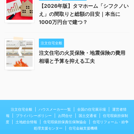
【2026年版】タマホーム「シフクノい
え」の間取りと総額の目安｜本当に
1000万円台で建つ？
注文住宅全般
注文住宅の火災保険・地震保険の費用
相場と予算を抑える工夫
注文住宅全般
ハウスメーカー一覧
全国の住宅展示場
運営者情
報
プライバシーポリシー
お問合せ
国土交通省
住宅瑕疵担保制
度
土地総合情報
住宅瑕疵担保責任保険協会
住宅リフォーム・紛争
処理支援センター
住宅金融支援機構