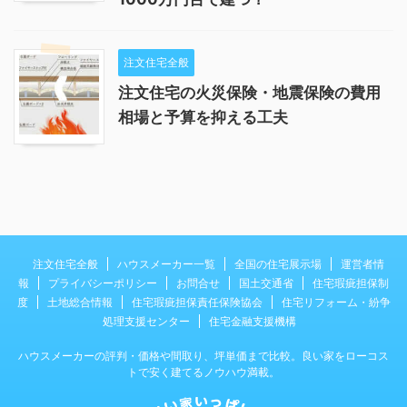
注文住宅全般
注文住宅の火災保険・地震保険の費用
相場と予算を抑える工夫
注文住宅全般
ハウスメーカー一覧
全国の住宅展示場
運営者情
報
プライバシーポリシー
お問合せ
国土交通省
住宅瑕疵担保制
度
土地総合情報
住宅瑕疵担保責任保険協会
住宅リフォーム・紛争
処理支援センター
住宅金融支援機構
ハウスメーカーの評判・価格や間取り、坪単価まで比較。良い家をローコス
トで安く建てるノウハウ満載。