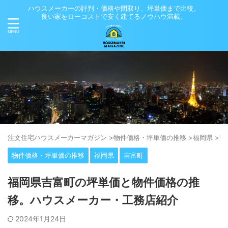
ハウスメーカーの評判・価格や間取り、坪単価まで比較。
良い家をローコストで安く建てるノウハウ満載。
注⽂住宅ハウスメーカーマガジン
>
物件価格・坪単価の推移
>
福岡県
>
吉
物件価格・坪単価の推移
福岡県
吉富町
福岡県吉富町の坪単価と物件価格の推
移。ハウスメーカー・工務店紹介
2024年1月24日