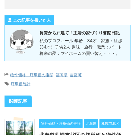
この記事を書いた人
賃貸から戸建て！主婦の家づくり奮闘日記
私のプロフィール 年齢：34才 家族：旦那
(34才）子供2人 趣味：旅行 職業：パート
将来の夢：マイホームの買い替え・・・。
-
物件価格・坪単価の推移
,
福岡県
,
吉富町
-
坪単価統計
関連記事
物件価格・坪単価の推移
北海道
札幌市北区
北海道札幌市北区の坪単価と物件価