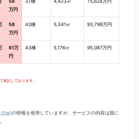
万
56
37棟
4,423㎡
75,628万円
万円
万
58
42棟
5,341㎡
93,799万円
万円
万
61万
43棟
5,176㎡
95,087万円
円
にて表記しております。
tat)
の情報を使用していますが、サービスの内容は国に
。