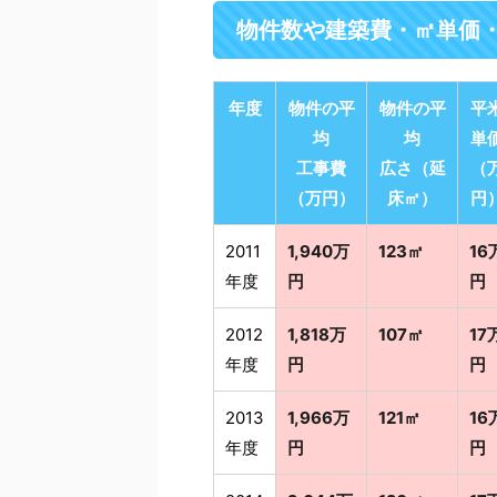
物件数や建築費・㎡単価
年度
物件の平
物件の平
平
均
均
単
工事費
広さ（延
（
（万円）
床㎡）
円
2011
1,940万
123㎡
16
年度
円
円
2012
1,818万
107㎡
17
年度
円
円
2013
1,966万
121㎡
16
年度
円
円