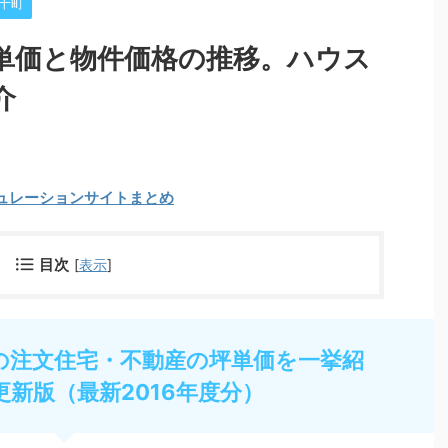
十町
単価と物件価格の推移。ハウス
介
ュレーションサイトまとめ
目次
[
表示
]
の注文住宅・不動産の坪単価を一挙紹
更新版（最新2016年度分）