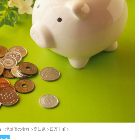
格・坪単価の推移
>
高知県
>
四万十町
>