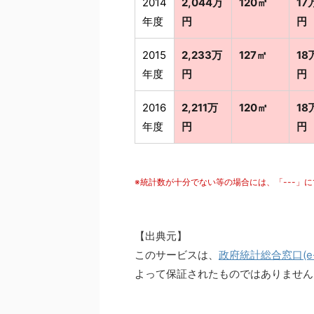
2014
2,044万
120㎡
17
年度
円
円
2015
2,233万
127㎡
18
年度
円
円
2016
2,211万
120㎡
18
年度
円
円
※統計数が十分でない等の場合には、「---」
【出典元】
このサービスは、
政府統計総合窓口(e-S
よって保証されたものではありません