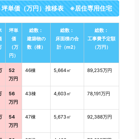
・坪単価（万円）推移表 ※居住専用住宅
米
坪単
総数：
総数：
総数：
価
価
建築物の
床面積の合
工事費予定額
万
（万
数（棟）
計（m2）
（万円）
）
円）
万
52
46棟
5,664㎡
89,235万円
万円
万
56
43棟
4,603㎡
78,191万円
万円
万
54
47棟
5,673㎡
92,388万円
万円