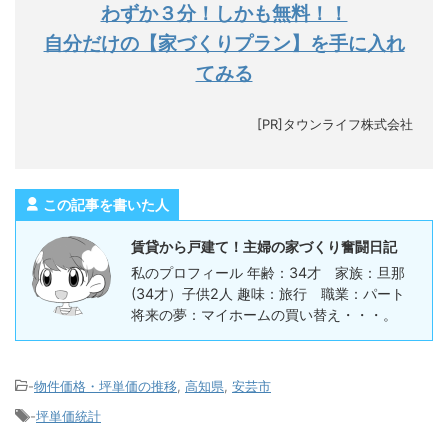
わずか３分！しかも無料！！
自分だけの【家づくりプラン】を手に入れ
てみる
[PR]タウンライフ株式会社
この記事を書いた人
賃貸から戸建て！主婦の家づくり奮闘日記
私のプロフィール 年齢：34才 家族：旦那
(34才）子供2人 趣味：旅行 職業：パート
将来の夢：マイホームの買い替え・・・。
-
物件価格・坪単価の推移
,
高知県
,
安芸市
-
坪単価統計