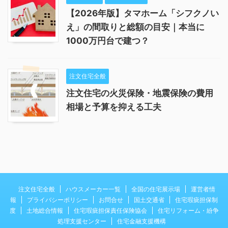
【2026年版】タマホーム「シフクノい
え」の間取りと総額の目安｜本当に
1000万円台で建つ？
注文住宅全般
注文住宅の火災保険・地震保険の費用
相場と予算を抑える工夫
注文住宅全般
ハウスメーカー一覧
全国の住宅展示場
運営者情
報
プライバシーポリシー
お問合せ
国土交通省
住宅瑕疵担保制
度
土地総合情報
住宅瑕疵担保責任保険協会
住宅リフォーム・紛争
処理支援センター
住宅金融支援機構