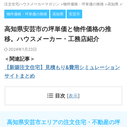
注⽂住宅ハウスメーカーマガジン
>
物件価格・坪単価の推移
>
高知県
>
安
物件価格・坪単価の推移
高知県
安芸市
高知県安芸市の坪単価と物件価格の推
移。ハウスメーカー・工務店紹介
2024年1月23日
＜関連記事＞
【新築注文住宅】見積もり&費用シミュレーション
サイトまとめ
目次
[
表示
]
高知県安芸市エリアの注文住宅・不動産の坪