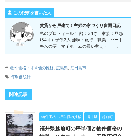
この記事を書いた人
賃貸から戸建て！主婦の家づくり奮闘日記
私のプロフィール 年齢：34才 家族：旦那
(34才）子供2人 趣味：旅行 職業：パート
将来の夢：マイホームの買い替え・・・。
-
物件価格・坪単価の推移
,
広島県
,
江田島市
-
坪単価統計
関連記事
物件価格・坪単価の推移
福井県
越前町
福井県越前町の坪単価と物件価格の