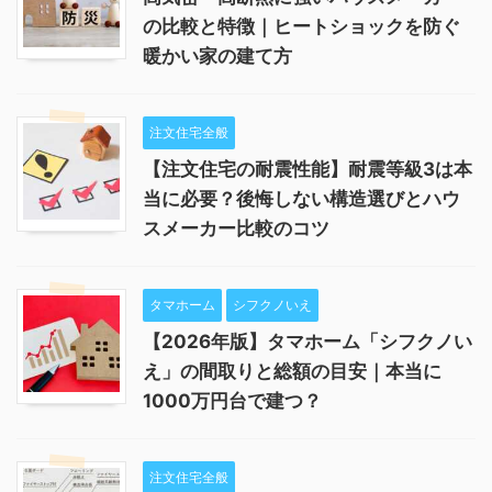
の比較と特徴｜ヒートショックを防ぐ
暖かい家の建て方
注文住宅全般
【注文住宅の耐震性能】耐震等級3は本
当に必要？後悔しない構造選びとハウ
スメーカー比較のコツ
タマホーム
シフクノいえ
【2026年版】タマホーム「シフクノい
え」の間取りと総額の目安｜本当に
1000万円台で建つ？
注文住宅全般