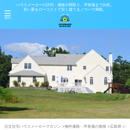
ハウスメーカーの評判・価格や間取り、坪単価まで比較。
良い家をローコストで安く建てるノウハウ満載。
注⽂住宅ハウスメーカーマガジン
>
物件価格・坪単価の推移
>
広島県
>
江