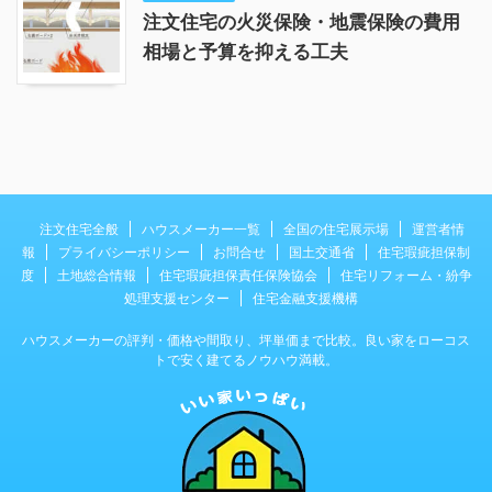
注文住宅の火災保険・地震保険の費用
相場と予算を抑える工夫
注文住宅全般
ハウスメーカー一覧
全国の住宅展示場
運営者情
報
プライバシーポリシー
お問合せ
国土交通省
住宅瑕疵担保制
度
土地総合情報
住宅瑕疵担保責任保険協会
住宅リフォーム・紛争
処理支援センター
住宅金融支援機構
ハウスメーカーの評判・価格や間取り、坪単価まで比較。良い家をローコス
トで安く建てるノウハウ満載。