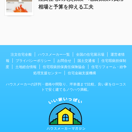
相場と予算を抑える工夫
注文住宅全般
ハウスメーカー一覧
全国の住宅展示場
運営者情
報
プライバシーポリシー
お問合せ
国土交通省
住宅瑕疵担保制
度
土地総合情報
住宅瑕疵担保責任保険協会
住宅リフォーム・紛争
処理支援センター
住宅金融支援機構
ハウスメーカーの評判・価格や間取り、坪単価まで比較。良い家をローコス
トで安く建てるノウハウ満載。