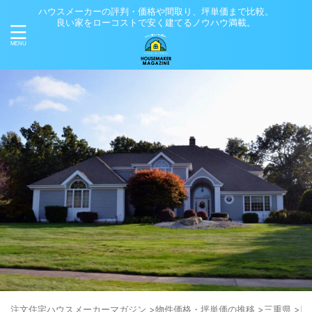
ハウスメーカーの評判・価格や間取り、坪単価まで比較。
良い家をローコストで安く建てるノウハウ満載。
注⽂住宅ハウスメーカーマガジン
>
物件価格・坪単価の推移
>
三重県
>
四