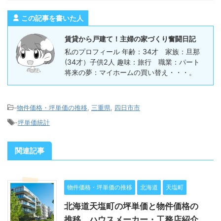
この記事を書いた人
賃貸から戸建て！主婦の家づくり奮闘日記
私のプロフィール 年齢：34才 家族：旦那
(34才）子供2人 趣味：旅行 職業：パート
将来の夢：マイホームの買い替え・・・。
-
物件価格・坪単価の推移
,
三重県
,
四日市市
-
坪単価統計
関連記事
物件価格・坪単価の推移
北海道
天塩町
北海道天塩町の坪単価と物件価格の
推移。ハウスメーカー・工務店紹介