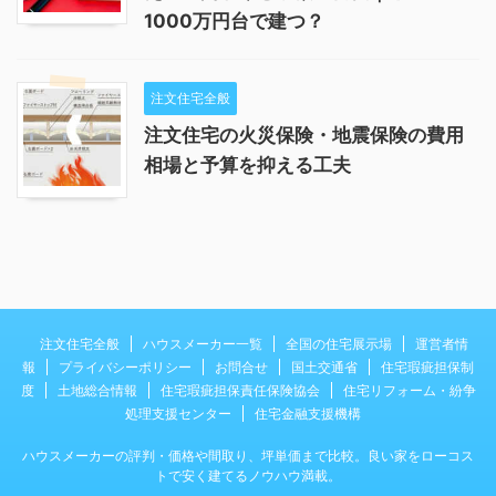
1000万円台で建つ？
注文住宅全般
注文住宅の火災保険・地震保険の費用
相場と予算を抑える工夫
注文住宅全般
ハウスメーカー一覧
全国の住宅展示場
運営者情
報
プライバシーポリシー
お問合せ
国土交通省
住宅瑕疵担保制
度
土地総合情報
住宅瑕疵担保責任保険協会
住宅リフォーム・紛争
処理支援センター
住宅金融支援機構
ハウスメーカーの評判・価格や間取り、坪単価まで比較。良い家をローコス
トで安く建てるノウハウ満載。