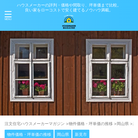
ハウスメーカーの評判・価格や間取り、坪単価まで比較。
良い家をローコストで安く建てるノウハウ満載。
注⽂住宅ハウスメーカーマガジン
>
物件価格・坪単価の推移
>
岡山県
>
新
物件価格・坪単価の推移
岡山県
新見市