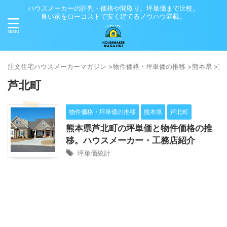
ハウスメーカーの評判・価格や間取り、坪単価まで比較。
良い家をローコストで安く建てるノウハウ満載。
注⽂住宅ハウスメーカーマガジン
>
物件価格・坪単価の推移
>
熊本県
>
芦
芦北町
物件価格・坪単価の推移
熊本県
芦北町
熊本県芦北町の坪単価と物件価格の推
移。ハウスメーカー・工務店紹介
坪単価統計