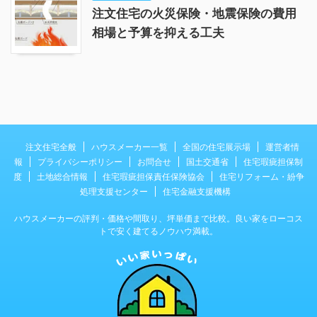
注文住宅の火災保険・地震保険の費用
相場と予算を抑える工夫
注文住宅全般
ハウスメーカー一覧
全国の住宅展示場
運営者情
報
プライバシーポリシー
お問合せ
国土交通省
住宅瑕疵担保制
度
土地総合情報
住宅瑕疵担保責任保険協会
住宅リフォーム・紛争
処理支援センター
住宅金融支援機構
ハウスメーカーの評判・価格や間取り、坪単価まで比較。良い家をローコス
トで安く建てるノウハウ満載。