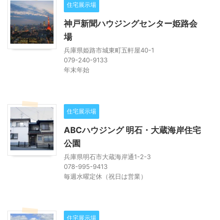
住宅展示場
神戸新聞ハウジングセンター姫路会
場
兵庫県姫路市城東町五軒屋40-1
079-240-9133
年末年始
住宅展示場
ABCハウジング 明石・大蔵海岸住宅
公園
兵庫県明石市大蔵海岸通1-2-3
078-995-9413
毎週水曜定休（祝日は営業）
住宅展示場