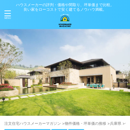
ハウスメーカーの評判・価格や間取り、坪単価まで比較。
良い家をローコストで安く建てるノウハウ満載。
注⽂住宅ハウスメーカーマガジン
>
物件価格・坪単価の推移
>
兵庫県
>
佐