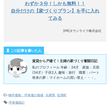
わずか３分！しかも無料！！
自分だけの【家づくりプラン】を手に入れ
てみる
[PR]タウンライフ株式会社
この記事を書いた人
賃貸から戸建て！主婦の家づくり奮闘日記
私のプロフィール 年齢：34才 家族：旦那
(34才）子供2人 趣味：旅行 職業：パート
将来の夢：マイホームの買い替え・・・。
-
物件価格・坪単価の推移
,
兵庫県
,
佐用町
-
坪単価統計