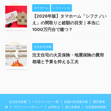
タマホーム
シフクノいえ
【2026年版】タマホーム「シフクノい
え」の間取りと総額の目安｜本当に
1000万円台で建つ？
注文住宅全般
注文住宅の火災保険・地震保険の費用
相場と予算を抑える工夫
注文住宅全般
ハウスメーカー一覧
全国の住宅展示場
運営者情
報
プライバシーポリシー
お問合せ
国土交通省
住宅瑕疵担保制