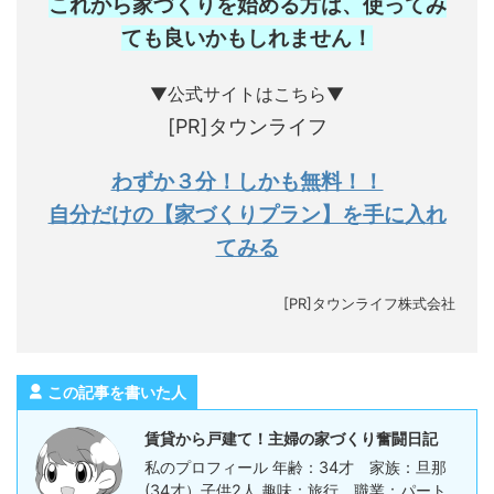
これから家づくりを始める方は、使ってみ
ても良いかもしれません
！
▼公式サイトはこちら▼
[PR]タウンライフ
わずか３分！しかも無料！！
自分だけの【家づくりプラン】を手に入れ
てみる
[PR]タウンライフ株式会社
この記事を書いた人
賃貸から戸建て！主婦の家づくり奮闘日記
私のプロフィール 年齢：34才 家族：旦那
(34才）子供2人 趣味：旅行 職業：パート