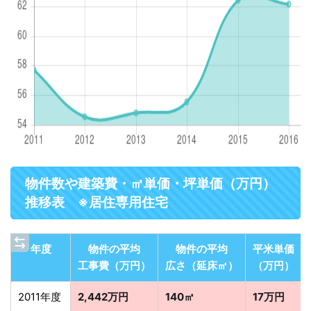
物件数や建築費・㎡単価・坪単価（万円）
推移表 ※居住専用住宅
年度
物件の平均
物件の平均
平米単価
工事費（万円）
広さ（延床㎡）
（万円）
2011年度
2,442万円
140㎡
17万円