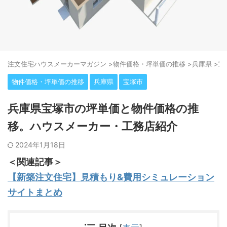
注⽂住宅ハウスメーカーマガジン
>
物件価格・坪単価の推移
>
兵庫県
>
宝
物件価格・坪単価の推移
兵庫県
宝塚市
兵庫県宝塚市の坪単価と物件価格の推
移。ハウスメーカー・工務店紹介
2024年1月18日
＜関連記事＞
【新築注文住宅】見積もり&費用シミュレーション
サイトまとめ