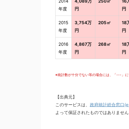
2014
4,089万
250㎡
16
年度
円
円
2015
3,754万
205㎡
18
年度
円
円
2016
4,867万
268㎡
18
年度
円
円
※統計数が十分でない等の場合には、「---」
【出典元】
このサービスは、
政府統計総合窓口(e-S
よって保証されたものではありません