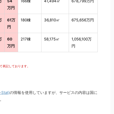
万
54
166棟
41,494㎡
678,799万円
万円
万
61万
180棟
36,810㎡
675,656万円
円
万
60
217棟
58,175㎡
1,056,100万
万円
円
にて表記しております。
tat)
の情報を使用していますが、サービスの内容は国に
。