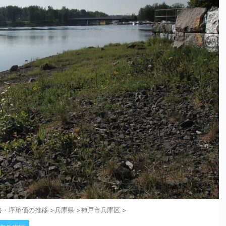
格・坪単価の推移
>
兵庫県
>
神戸市兵庫区
>