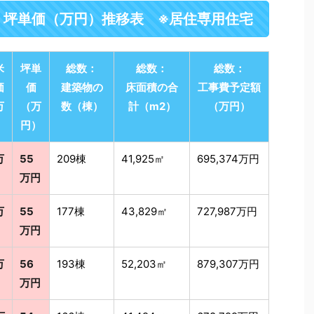
・坪単価（万円）推移表 ※居住専用住宅
米
坪単
総数：
総数：
総数：
価
価
建築物の
床面積の合
工事費予定額
万
（万
数（棟）
計（m2）
（万円）
）
円）
万
55
209棟
41,925㎡
695,374万円
万円
万
55
177棟
43,829㎡
727,987万円
万円
万
56
193棟
52,203㎡
879,307万円
万円