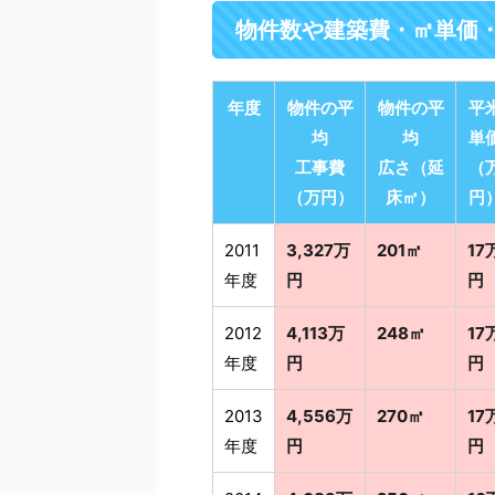
物件数や建築費・㎡単価
年度
物件の平
物件の平
平
均
均
単
工事費
広さ（延
（
（万円）
床㎡）
円
2011
3,327万
201㎡
17
年度
円
円
2012
4,113万
248㎡
17
年度
円
円
2013
4,556万
270㎡
17
年度
円
円