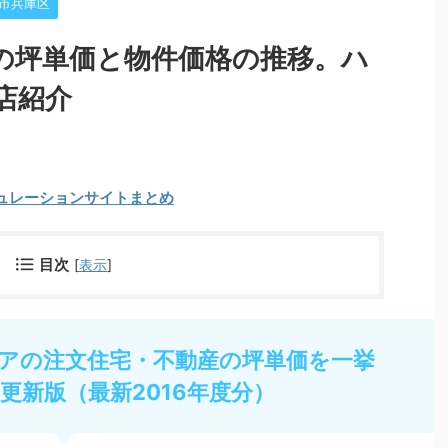
市兵庫区
の坪単価と物件価格の推移。ハ
店紹介
ュレーションサイトまとめ
目次
[
表示
]
アの注文住宅・不動産の坪単価を一挙
年更新版（最新2016年度分）