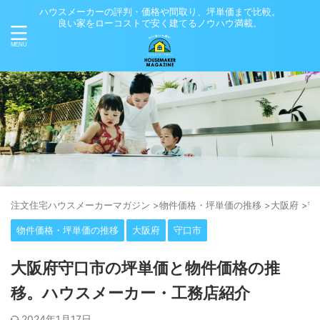
ハウスメーカーの評判・価格や間取り、坪単価まで比較。
良い家をローコストで安く建てるノウハウ満載。
注⽂住宅ハウスメーカーマガジン
>
物件価格・坪単価の推移
>
大阪府
>
守
物件価格・坪単価の推移
大阪府
守口市
大阪府守口市の坪単価と物件価格の推
移。ハウスメーカー・工務店紹介
2024年1月17日