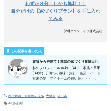
わずか３分！しかも無料！！
自分だけの【家づくりプラン】を手に入れ
てみる
[PR]タウンライフ株式会社
この記事を書いた人
賃貸から戸建て！主婦の家づくり奮闘日記
私のプロフィール 年齢：34才 家族：旦那
(34才）子供2人 趣味：旅行 職業：パート
将来の夢：マイホームの買い替え・・・。
-
物件価格・坪単価の推移
,
大阪府
,
守口市
-
坪単価統計