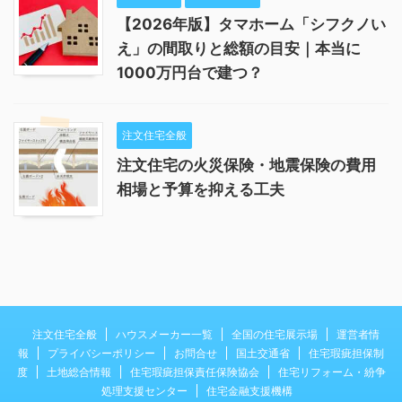
【2026年版】タマホーム「シフクノい
え」の間取りと総額の目安｜本当に
1000万円台で建つ？
注文住宅全般
注文住宅の火災保険・地震保険の費用
相場と予算を抑える工夫
注文住宅全般
ハウスメーカー一覧
全国の住宅展示場
運営者情
報
プライバシーポリシー
お問合せ
国土交通省
住宅瑕疵担保制
度
土地総合情報
住宅瑕疵担保責任保険協会
住宅リフォーム・紛争
処理支援センター
住宅金融支援機構