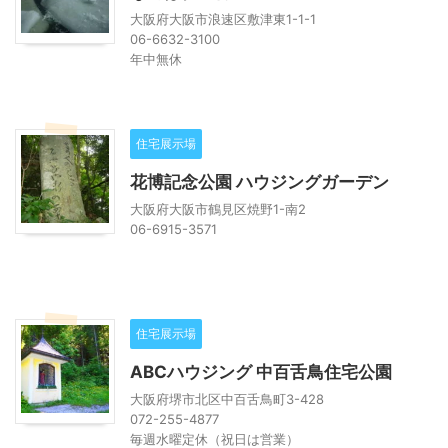
大阪府大阪市浪速区敷津東1-1-1
06-6632-3100
年中無休
住宅展示場
花博記念公園 ハウジングガーデン
大阪府大阪市鶴見区焼野1-南2
06-6915-3571
住宅展示場
ABCハウジング 中百舌鳥住宅公園
大阪府堺市北区中百舌鳥町3-428
072-255-4877
毎週水曜定休（祝日は営業）