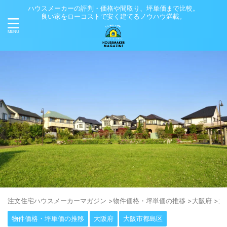
ハウスメーカーの評判・価格や間取り、坪単価まで比較。
良い家をローコストで安く建てるノウハウ満載。
注⽂住宅ハウスメーカーマガジン
>
物件価格・坪単価の推移
>
大阪府
>
大
物件価格・坪単価の推移
大阪府
大阪市都島区