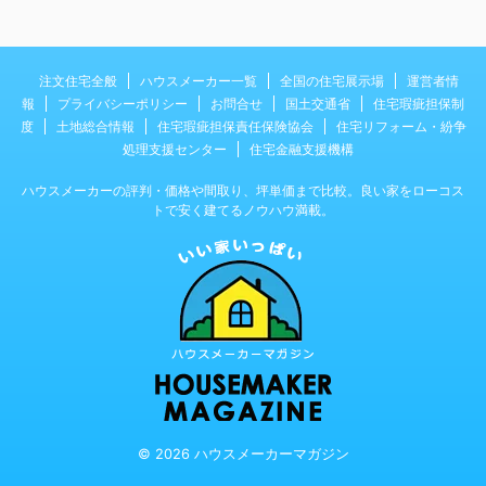
注文住宅全般
ハウスメーカー一覧
全国の住宅展示場
運営者情
報
プライバシーポリシー
お問合せ
国土交通省
住宅瑕疵担保制
度
土地総合情報
住宅瑕疵担保責任保険協会
住宅リフォーム・紛争
処理支援センター
住宅金融支援機構
ハウスメーカーの評判・価格や間取り、坪単価まで比較。良い家をローコス
トで安く建てるノウハウ満載。
© 2026 ハウスメーカーマガジン