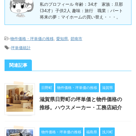
私のプロフィール 年齢：34才 家族：旦那
(34才）子供2人 趣味：旅行 職業：パート
将来の夢：マイホームの買い替え・・・。
-
物件価格・坪単価の推移
,
愛知県
,
碧南市
-
坪単価統計
関連記事
日野町
物件価格・坪単価の推移
滋賀県
滋賀県日野町の坪単価と物件価格の
推移。ハウスメーカー・工務店紹介
物件価格・坪単価の推移
福島県
浅川町