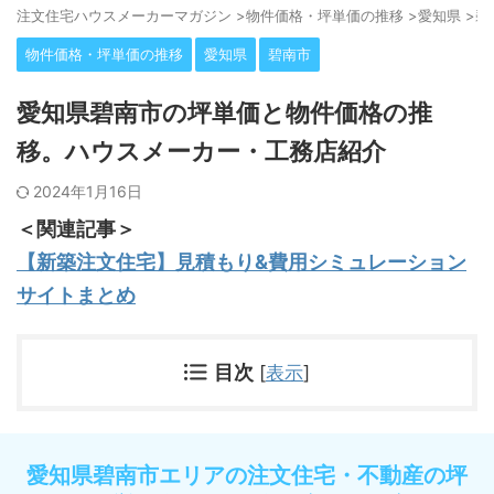
注⽂住宅ハウスメーカーマガジン
>
物件価格・坪単価の推移
>
愛知県
>
碧
物件価格・坪単価の推移
愛知県
碧南市
愛知県碧南市の坪単価と物件価格の推
移。ハウスメーカー・工務店紹介
2024年1月16日
＜関連記事＞
【新築注文住宅】見積もり&費用シミュレーション
サイトまとめ
目次
[
表示
]
愛知県碧南市エリアの注文住宅・不動産の坪