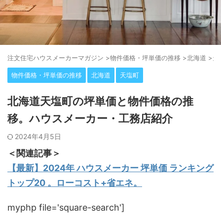
注⽂住宅ハウスメーカーマガジン
>
物件価格・坪単価の推移
>
北海道
>
天
物件価格・坪単価の推移
北海道
天塩町
北海道天塩町の坪単価と物件価格の推
移。ハウスメーカー・工務店紹介
2024年4月5日
＜関連記事＞
【最新】2024年 ハウスメーカー 坪単価 ランキング
トップ20 。ローコスト+省エネ。
myphp file='square-search']