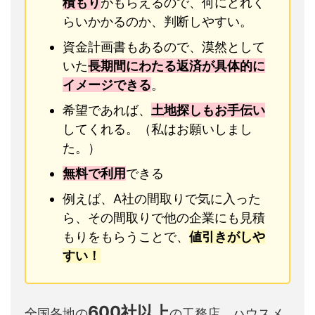
積もり
がもらえるので、何にどれく
らいかかるのか、判断しやすい。
資金計画書もあるので、漠然として
いた
長期間にわたる返済が具体的に
イメージできる
。
希望であれば、
土地探しもお手伝い
してくれる。（私はお願いしまし
た。）
無料で利用
できる
例えば、A社の間取りで気に入った
ら、その間取りで他の企業にも見積
もりをもらうことで、
値引きがしや
すい！
600社以上
全国各地の
の工務店、ハウスメ