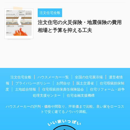
注文住宅全般
注文住宅の火災保険・地震保険の費用
相場と予算を抑える工夫
注文住宅全般
ハウスメーカー一覧
全国の住宅展示場
運営者情
報
プライバシーポリシー
お問合せ
国土交通省
住宅瑕疵担保制
度
土地総合情報
住宅瑕疵担保責任保険協会
住宅リフォーム・紛争
処理支援センター
住宅金融支援機構
ハウスメーカーの評判・価格や間取り、坪単価まで比較。良い家をローコス
トで安く建てるノウハウ満載。