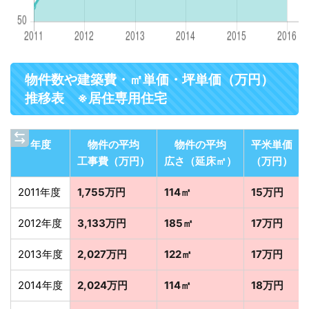
物件数や建築費・㎡単価・坪単価（万円）
推移表 ※居住専用住宅
年度
物件の平均
物件の平均
平米単価
工事費（万円）
広さ（延床㎡）
（万円）
2011年度
1,755万円
114㎡
15万円
2012年度
3,133万円
185㎡
17万円
2013年度
2,027万円
122㎡
17万円
2014年度
2,024万円
114㎡
18万円