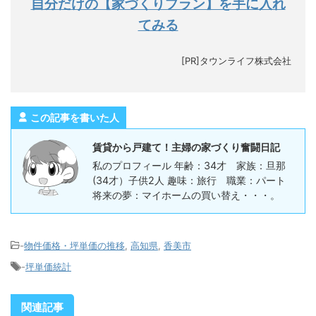
自分だけの【家づくりプラン】を手に入れ
てみる
[PR]タウンライフ株式会社
この記事を書いた人
賃貸から戸建て！主婦の家づくり奮闘日記
私のプロフィール 年齢：34才 家族：旦那
(34才）子供2人 趣味：旅行 職業：パート
将来の夢：マイホームの買い替え・・・。
-
物件価格・坪単価の推移
,
高知県
,
香美市
-
坪単価統計
関連記事