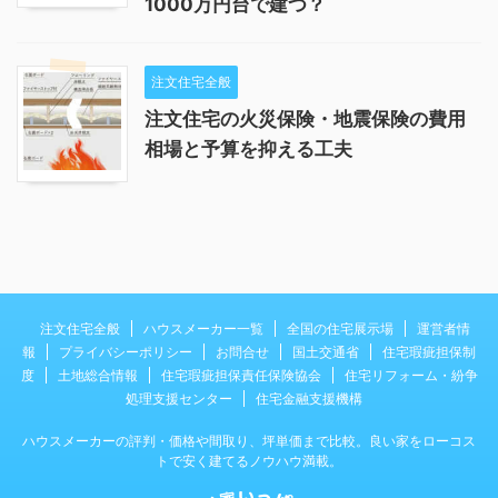
1000万円台で建つ？
注文住宅全般
注文住宅の火災保険・地震保険の費用
相場と予算を抑える工夫
注文住宅全般
ハウスメーカー一覧
全国の住宅展示場
運営者情
報
プライバシーポリシー
お問合せ
国土交通省
住宅瑕疵担保制
度
土地総合情報
住宅瑕疵担保責任保険協会
住宅リフォーム・紛争
処理支援センター
住宅金融支援機構
ハウスメーカーの評判・価格や間取り、坪単価まで比較。良い家をローコス
トで安く建てるノウハウ満載。