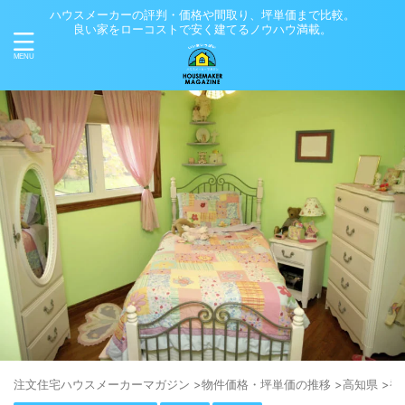
ハウスメーカーの評判・価格や間取り、坪単価まで比較。
良い家をローコストで安く建てるノウハウ満載。
注⽂住宅ハウスメーカーマガジン
>
物件価格・坪単価の推移
>
高知県
>
香