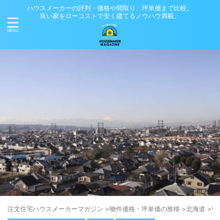
ハウスメーカーの評判・価格や間取り、坪単価まで比較。
良い家をローコストで安く建てるノウハウ満載。
注⽂住宅ハウスメーカーマガジン
>
物件価格・坪単価の推移
>
北海道
>
中