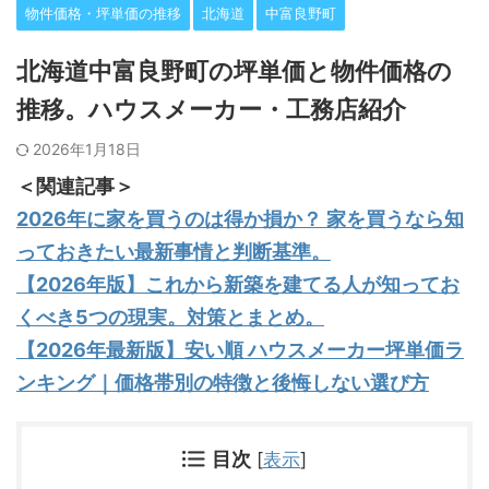
物件価格・坪単価の推移
北海道
中富良野町
北海道中富良野町の坪単価と物件価格の
推移。ハウスメーカー・工務店紹介
2026年1月18日
＜関連記事＞
2026年に家を買うのは得か損か？ 家を買うなら知
っておきたい最新事情と判断基準。
【2026年版】これから新築を建てる人が知ってお
くべき5つの現実。対策とまとめ。
【2026年最新版】安い順 ハウスメーカー坪単価ラ
ンキング｜価格帯別の特徴と後悔しない選び方
目次
[
表示
]