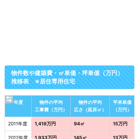
物件数や建築費・㎡単価・坪単価（万円）
推移表 ※居住専用住宅
年度
物件の平均
物件の平均
平米単価
工事費（万円）
広さ（延床㎡）
（万円）
2011年度
1,419万円
94㎡
15万円
2012年度
1,933万円
145㎡
13万円