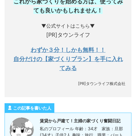
これから家づくりを始める方は、使ってみ
ても良いかもしれません
！
▼公式サイトはこちら▼
[PR]タウンライフ
わずか３分！しかも無料！！
自分だけの【家づくりプラン】を手に入れ
てみる
[PR]タウンライフ株式会社
この記事を書いた人
賃貸から戸建て！主婦の家づくり奮闘日記
私のプロフィール 年齢：34才 家族：旦那
(34才）子供2人 趣味：旅行 職業：パート