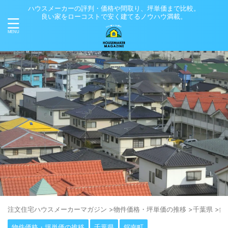
ハウスメーカーの評判・価格や間取り、坪単価まで比較。
良い家をローコストで安く建てるノウハウ満載。
注⽂住宅ハウスメーカーマガジン
>
物件価格・坪単価の推移
>
千葉県
>
鋸
物件価格・坪単価の推移
千葉県
鋸南町