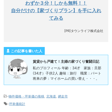
わずか３分！しかも無料！！
自分だけの【家づくりプラン】を手に入れ
てみる
[PR]タウンライフ株式会社
この記事を書いた人
賃貸から戸建て！主婦の家づくり奮闘日記
私のプロフィール 年齢：34才 家族：旦那
(34才）子供2人 趣味：旅行 職業：パート
将来の夢：マイホームの買い替え・・・。
-
物件価格・坪単価の推移
,
北海道
,
網走市
-
坪単価統計