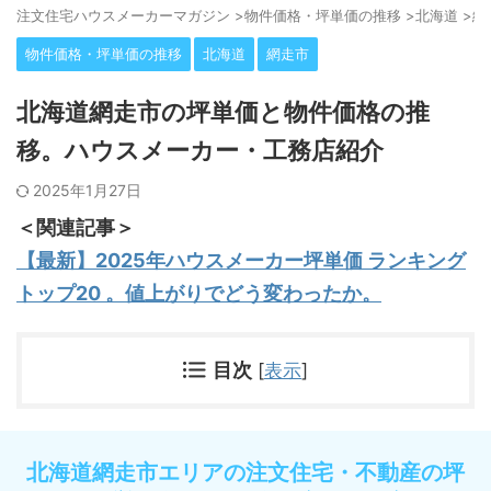
注⽂住宅ハウスメーカーマガジン
>
物件価格・坪単価の推移
>
北海道
>
網
物件価格・坪単価の推移
北海道
網走市
北海道網走市の坪単価と物件価格の推
移。ハウスメーカー・工務店紹介
2025年1月27日
＜関連記事＞
【最新】2025年ハウスメーカー坪単価 ランキング
トップ20 。値上がりでどう変わったか。
目次
[
表示
]
北海道網走市エリアの注文住宅・不動産の坪