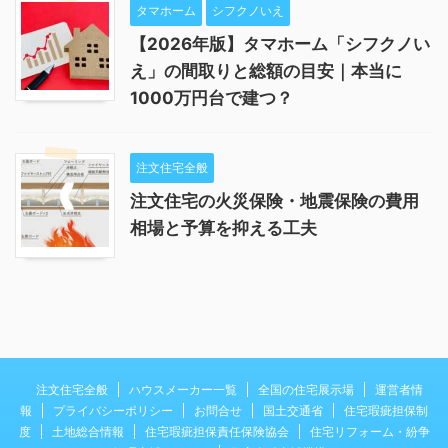
タマホーム
シフクノいえ
【2026年版】タマホーム「シフクノい
え」の間取りと総額の目安｜本当に
1000万円台で建つ？
注文住宅全般
注文住宅の火災保険・地震保険の費用
相場と予算を抑える工夫
注文住宅全般
ハウスメーカー一覧
全国の住宅展示場
運営者情
報
プライバシーポリシー
お問合せ
国土交通省
住宅瑕疵担保制
度
土地総合情報
住宅瑕疵担保責任保険協会
住宅リフォーム・紛争