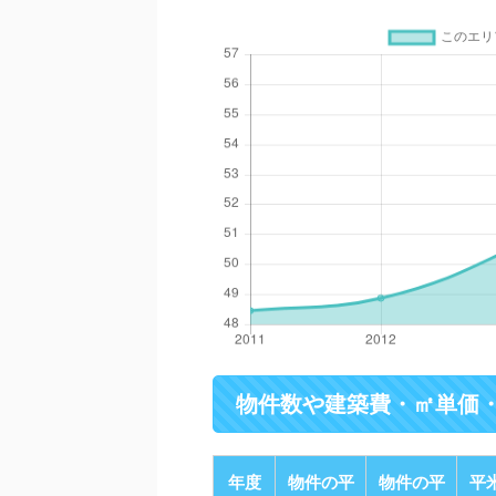
物件数や建築費・㎡単価
年度
物件の平
物件の平
平