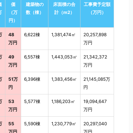
価
価
建築物の
床面積の合
工事費予定額
万
（万
数（棟）
計（m2）
（万円）
）
円）
万
48
6,622棟
1,381,474㎡
20,257,898
万円
万円
万
49
6,557棟
1,443,053㎡
21,342,372
万円
万円
万
51万
6,396棟
1,383,456㎡
21,145,085万
円
円
万
53
5,577棟
1,186,203㎡
19,094,647
万円
万円
万
55
5,590棟
1,230,779㎡
20,297,040
万円
万円