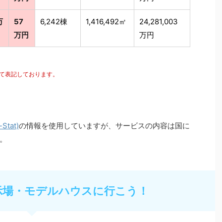
万
57
6,242棟
1,416,492㎡
24,281,003
万円
万円
にて表記しております。
tat)
の情報を使用していますが、サービスの内容は国に
。
示場・モデルハウスに行こう！