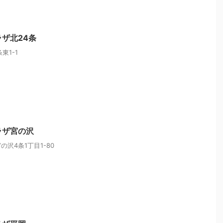
ラザ北24条
東1-1
ラザ宮の沢
沢4条1丁目1-80