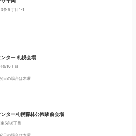
ラザ平岡
条５丁目1-1
ンター 札幌会場
1条10丁目
祝日の場合は木曜
センター札幌森林公園駅前会場
東5条8丁目
祝日の場合は木曜