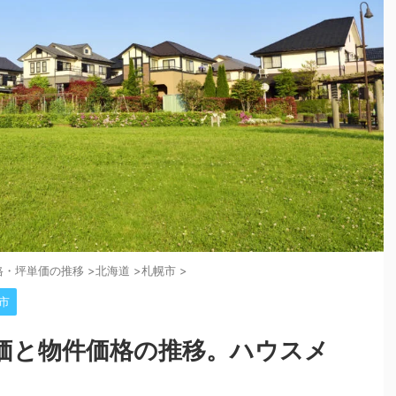
格・坪単価の推移
>
北海道
>
札幌市
>
市
価と物件価格の推移。ハウスメ