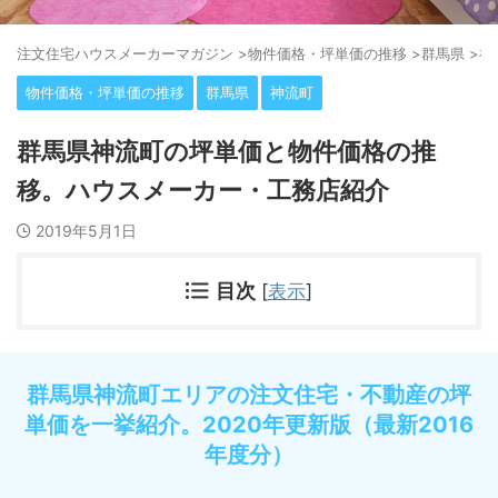
注⽂住宅ハウスメーカーマガジン
>
物件価格・坪単価の推移
>
群馬県
>
神
物件価格・坪単価の推移
群馬県
神流町
群馬県神流町の坪単価と物件価格の推
移。ハウスメーカー・工務店紹介
2019年5月1日
目次
[
表示
]
群馬県神流町エリアの注文住宅・不動産の坪
単価を一挙紹介。2020年更新版（最新2016
年度分）