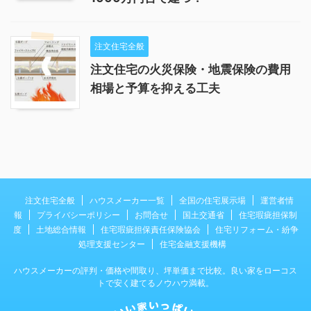
注文住宅全般
注文住宅の火災保険・地震保険の費用
相場と予算を抑える工夫
注文住宅全般
ハウスメーカー一覧
全国の住宅展示場
運営者情
報
プライバシーポリシー
お問合せ
国土交通省
住宅瑕疵担保制
度
土地総合情報
住宅瑕疵担保責任保険協会
住宅リフォーム・紛争
処理支援センター
住宅金融支援機構
ハウスメーカーの評判・価格や間取り、坪単価まで比較。良い家をローコス
トで安く建てるノウハウ満載。