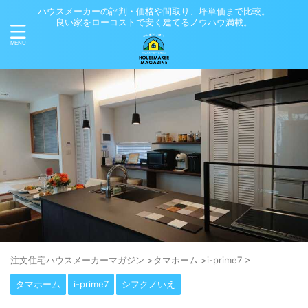
ハウスメーカーの評判・価格や間取り、坪単価まで比較。
良い家をローコストで安く建てるノウハウ満載。
注⽂住宅ハウスメーカーマガジン
>
タマホーム
>
i-prime7
>
タマホーム
i-prime7
シフクノいえ