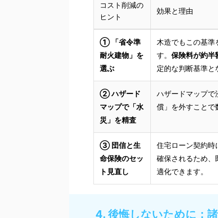
コスト削減の
効果と理由
ヒント
① 「省令準
木造でもこの基準
耐火建物」を
す。
保険料が約半
選ぶ
定的な判断基準と
② ハザード
ハザードマップで
マップで「水
償」を外すことで
災」を精査
③ 団信と生
住宅ローン契約時
命保険のセッ
確保されるため、
ト見直し
適化できます。
4. 後悔しないために