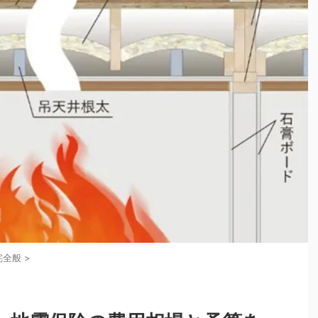
宅全般
>