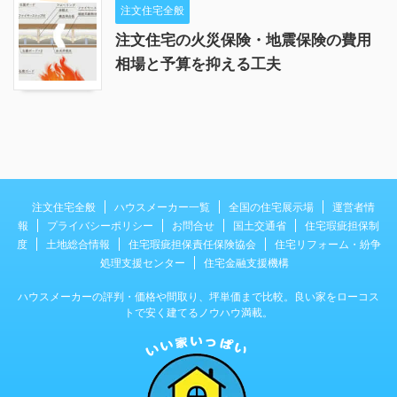
注文住宅全般
注文住宅の火災保険・地震保険の費用
相場と予算を抑える工夫
注文住宅全般
ハウスメーカー一覧
全国の住宅展示場
運営者情
報
プライバシーポリシー
お問合せ
国土交通省
住宅瑕疵担保制
度
土地総合情報
住宅瑕疵担保責任保険協会
住宅リフォーム・紛争
処理支援センター
住宅金融支援機構
ハウスメーカーの評判・価格や間取り、坪単価まで比較。良い家をローコス
トで安く建てるノウハウ満載。