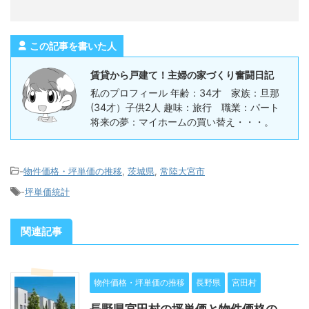
この記事を書いた人
賃貸から戸建て！主婦の家づくり奮闘日記
私のプロフィール 年齢：34才 家族：旦那
(34才）子供2人 趣味：旅行 職業：パート
将来の夢：マイホームの買い替え・・・。
-
物件価格・坪単価の推移
,
茨城県
,
常陸大宮市
-
坪単価統計
関連記事
物件価格・坪単価の推移
長野県
宮田村
長野県宮田村の坪単価と物件価格の