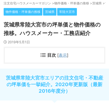
注⽂住宅ハウスメーカーマガジン
>
物件価格・坪単価の推移
>
茨城県
>
常
物件価格・坪単価の推移
茨城県
常陸大宮市
茨城県常陸大宮市の坪単価と物件価格の
推移。ハウスメーカー・工務店紹介
2019年5月1日
目次
[
表示
]
茨城県常陸大宮市エリアの注文住宅・不動産
の坪単価を一挙紹介。2020年更新版（最新
2016年度分）