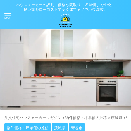
ハウスメーカーの評判・価格や間取り、坪単価まで比較。
良い家をローコストで安く建てるノウハウ満載。
注⽂住宅ハウスメーカーマガジン
>
物件価格・坪単価の推移
>
茨城県
>
守
物件価格・坪単価の推移
茨城県
守谷市