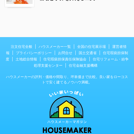
注文住宅全般
ハウスメーカー一覧
全国の住宅展示場
運営者情
報
プライバシーポリシー
お問合せ
国土交通省
住宅瑕疵担保制
度
土地総合情報
住宅瑕疵担保責任保険協会
住宅リフォーム・紛争
処理支援センター
住宅金融支援機構
ハウスメーカーの評判・価格や間取り、坪単価まで比較。良い家をローコス
トで安く建てるノウハウ満載。