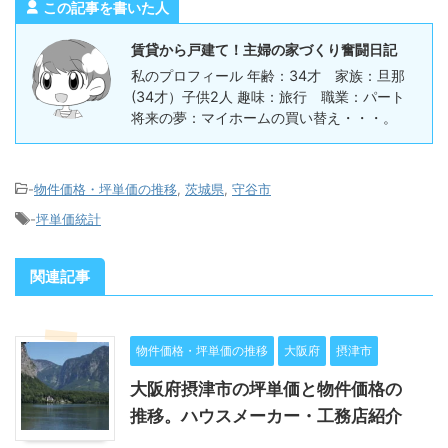
この記事を書いた人
賃貸から戸建て！主婦の家づくり奮闘日記
私のプロフィール 年齢：34才 家族：旦那
(34才）子供2人 趣味：旅行 職業：パート
将来の夢：マイホームの買い替え・・・。
-
物件価格・坪単価の推移
,
茨城県
,
守谷市
-
坪単価統計
関連記事
物件価格・坪単価の推移
大阪府
摂津市
大阪府摂津市の坪単価と物件価格の
推移。ハウスメーカー・工務店紹介