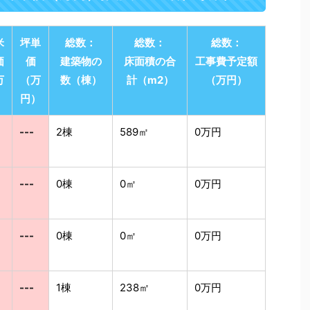
米
坪単
総数：
総数：
総数：
価
価
建築物の
床面積の合
工事費予定額
万
（万
数（棟）
計（m2）
（万円）
）
円）
---
2棟
589㎡
0万円
---
0棟
0㎡
0万円
---
0棟
0㎡
0万円
---
1棟
238㎡
0万円