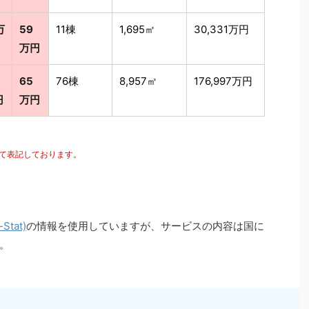
万
59
11棟
1,695㎡
30,331万円
万円
65
76棟
8,957㎡
176,997万円
円
万円
にて表記しております。
tat)
の情報を使用していますが、サービスの内容は国に
。