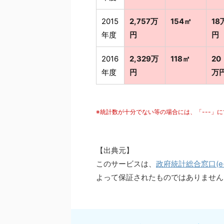
2015
2,757万
154㎡
18
年度
円
円
2016
2,329万
118㎡
20
年度
円
万
※統計数が十分でない等の場合には、「---」
【出典元】
このサービスは、
政府統計総合窓口(e-S
よって保証されたものではありません