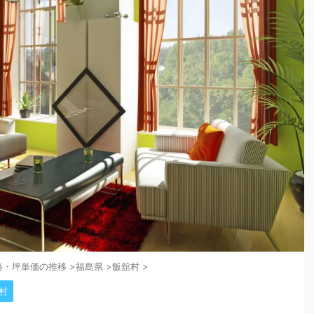
格・坪単価の推移
>
福島県
>
飯舘村
>
村