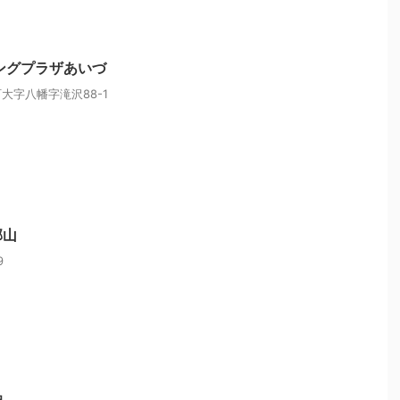
ングプラザあいづ
大字八幡字滝沢88-1
郡山
9