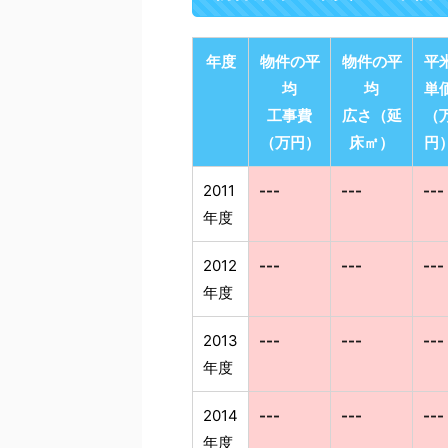
年度
物件の平
物件の平
平
均
均
単
工事費
広さ（延
（
（万円）
床㎡）
円
2011
---
---
---
年度
2012
---
---
---
年度
2013
---
---
---
年度
2014
---
---
---
年度