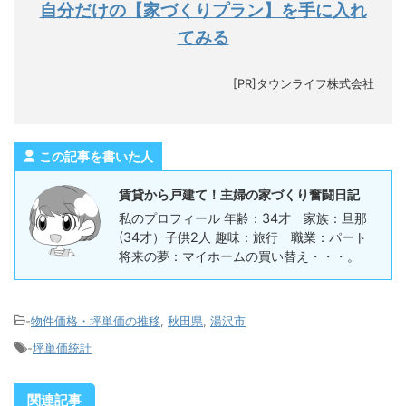
自分だけの【家づくりプラン】を手に入れ
てみる
[PR]タウンライフ株式会社
この記事を書いた人
賃貸から戸建て！主婦の家づくり奮闘日記
私のプロフィール 年齢：34才 家族：旦那
(34才）子供2人 趣味：旅行 職業：パート
将来の夢：マイホームの買い替え・・・。
-
物件価格・坪単価の推移
,
秋田県
,
湯沢市
-
坪単価統計
関連記事