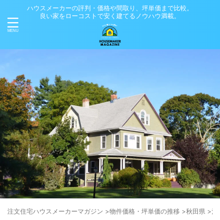
ハウスメーカーの評判・価格や間取り、坪単価まで比較。
良い家をローコストで安く建てるノウハウ満載。
注⽂住宅ハウスメーカーマガジン
>
物件価格・坪単価の推移
>
秋田県
>
湯