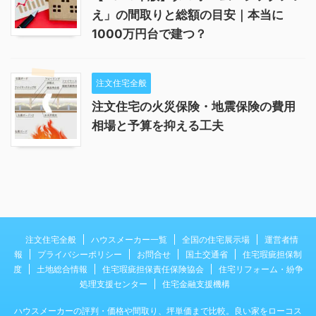
え」の間取りと総額の目安｜本当に
1000万円台で建つ？
注文住宅全般
注文住宅の火災保険・地震保険の費用
相場と予算を抑える工夫
注文住宅全般
ハウスメーカー一覧
全国の住宅展示場
運営者情
報
プライバシーポリシー
お問合せ
国土交通省
住宅瑕疵担保制
度
土地総合情報
住宅瑕疵担保責任保険協会
住宅リフォーム・紛争
処理支援センター
住宅金融支援機構
ハウスメーカーの評判・価格や間取り、坪単価まで比較。良い家をローコス