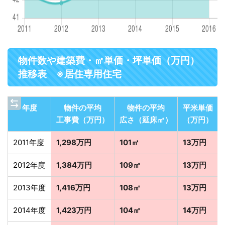
物件数や建築費・㎡単価・坪単価（万円）
推移表 ※居住専用住宅
年度
物件の平均
物件の平均
平米単価
工事費（万円）
広さ（延床㎡）
（万円）
2011年度
1,298万円
101㎡
13万円
2012年度
1,384万円
109㎡
13万円
2013年度
1,416万円
108㎡
13万円
2014年度
1,423万円
104㎡
14万円