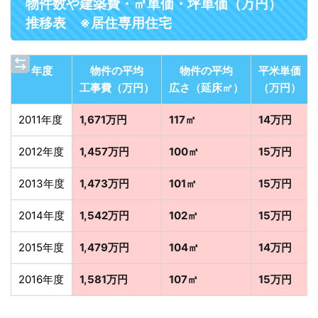
物件数や建築費・㎡単価・坪単価（万円）
推移表 ※居住専用住宅
年度
物件の平均
物件の平均
平米単価
工事費（万円）
広さ（延床㎡）
（万円）
2011年度
1,671万円
117㎡
14万円
2012年度
1,457万円
100㎡
15万円
2013年度
1,473万円
101㎡
15万円
2014年度
1,542万円
102㎡
15万円
2015年度
1,479万円
104㎡
14万円
2016年度
1,581万円
107㎡
15万円