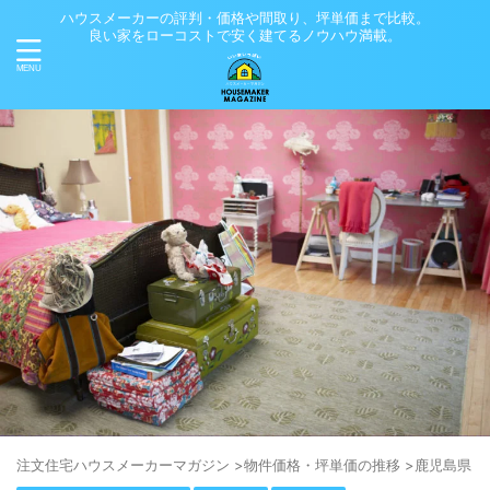
ハウスメーカーの評判・価格や間取り、坪単価まで比較。
良い家をローコストで安く建てるノウハウ満載。
注⽂住宅ハウスメーカーマガジン
>
物件価格・坪単価の推移
>
鹿児島県
>