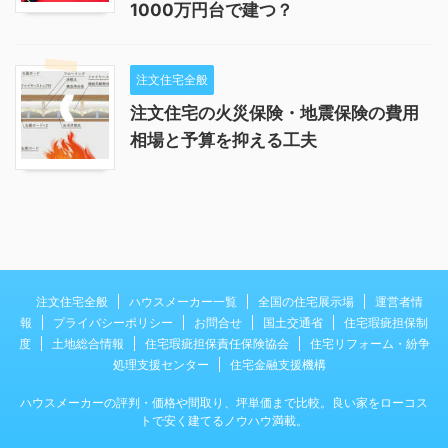
1000万円台で建つ？
注文住宅全般
注文住宅の火災保険・地震保険の費用
相場と予算を抑える工夫
注文住宅全般
ハウスメーカー一覧
全国の住宅展示場
運営者情
報
プライバシーポリシー
お問合せ
国土交通省
住宅瑕疵担保制
度
土地総合情報
住宅瑕疵担保責任保険協会
住宅リフォーム・紛争
処理支援センター
住宅金融支援機構
ハウスメーカーの評判・価格や間取り、坪単価まで比較。良い家をローコス
トで安く建てるノウハウ満載。