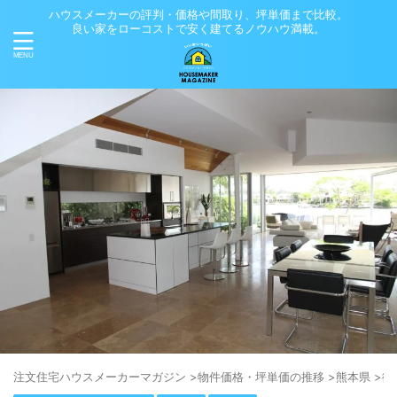
ハウスメーカーの評判・価格や間取り、坪単価まで比較。
良い家をローコストで安く建てるノウハウ満載。
注⽂住宅ハウスメーカーマガジン
>
物件価格・坪単価の推移
>
熊本県
>
御