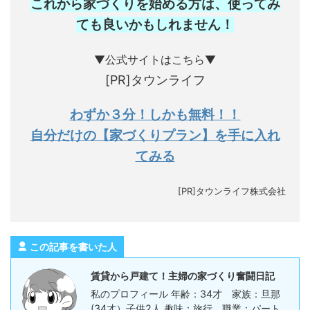
これから家づくりを始める方は、使ってみ
ても良いかもしれません
！
▼公式サイトはこちら▼
[PR]タウンライフ
わずか３分！しかも無料！！
自分だけの【家づくりプラン】を手に入れ
てみる
[PR]タウンライフ株式会社
この記事を書いた人
賃貸から戸建て！主婦の家づくり奮闘日記
私のプロフィール 年齢：34才 家族：旦那
(34才）子供2人 趣味：旅行 職業：パート