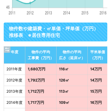
物件数や建築費・㎡単価・坪単価（万円）
推移表 ※居住専用住宅
年度
物件の平均
物件の平均
平米単価
工事費（万円）
広さ（延床㎡）
（万円）
2011年度
1,680万円
116㎡
14万円
2012年度
1,792万円
126㎡
14万円
2013年度
1,712万円
113㎡
15万円
2014年度
1,717万円
109㎡
16万円